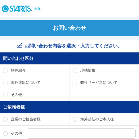
ペ
ー
北京
ジ
内
を
お問い合わせ
移
動
す
お問い合わせ内容を選択・入力してください。
る
た
問い合わせ区分
め
の
物件紹介
現地情報
リ
ン
海外進出について
弊社サービスについて
ク
で
その他
す
。
ご依頼者様
ヘ
ッ
企業のご担当者様
海外赴任のご本人様
ダ
情
報
その他
に