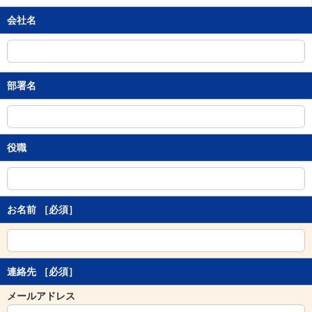
移
会社名
動
し
ま
す
。
部署名
本
文
に
移
動
役職
し
ま
す
。
お名前
［必須］
フ
ッ
タ
情
報
連絡先
［必須］
に
移
メールアドレス
動