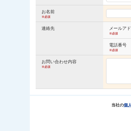
ダ
情
お名前
報
※必須
に
移
連絡先
メールアド
動
※必須
し
電話番号
ま
※必須
す
。
お問い合わせ内容
本
※必須
文
に
移
動
し
ま
当社の
個
す
。
フ
ッ