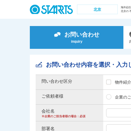
ペ
海外赴
ー
北京
北京の 
ジ
内
を
お問い合わせ
移
動
inquiry
す
る
た
お問い合わせ内容を選択・入力
め
の
リ
問い合わせ区分
物件紹
ン
ク
ご依頼者様
企業の
で
す
会社名
。
※企業のご担当者様の場合：必須
ヘ
ッ
部署名