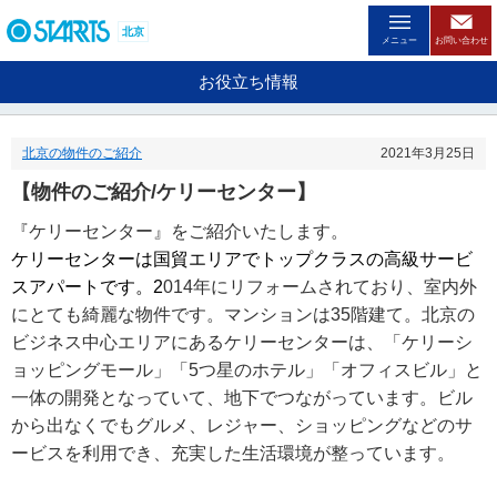
ペ
ー
北京
メニュー
お問い合わせ
ジ
内
お役立ち情報
を
移
動
北京の物件のご紹介
2021年3月25日
す
る
【物件のご紹介/ケリーセンター】
た
め
『ケリーセンター』をご紹介いたします。
の
ケリーセンターは国貿エリアでトップクラスの高級サービ
リ
ン
スアパートです。
2
014
年にリフォームされており、室内外
ク
にとても綺麗な物件です。マンションは
35
階建て。北京の
で
ビジネス中心エリアにあるケリーセンターは、「ケリーシ
す
。
ョッピングモール」「
5
つ星のホテル」「オフィスビル」と
ヘ
一体の開発となっていて、地下でつながっています。ビル
ッ
から出なくでもグルメ、レジャー、ショッピングなどのサ
ダ
ービスを利用でき、充実した生活環境が整っています。
情
報
に