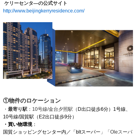
ケリーセンタ―の公式サイト
移
http://www.beijingkerryresidence.com/
動
し
ま
す
。
本
文
に
移
動
し
ま
す
。
フ
ッ
①物件のロケーション
タ
・
最寄り駅
：
10
号線/
金台夕照駅（
D
出口徒歩
6
分）
1
号線、
情
報
10
号線/国貿駅（
E2
出口徒歩
9
分）
に
・買い物環境
：
移
国貿ショッピングセンター内／「
blt
スーパ
ー」「
Ole
スーパ
動