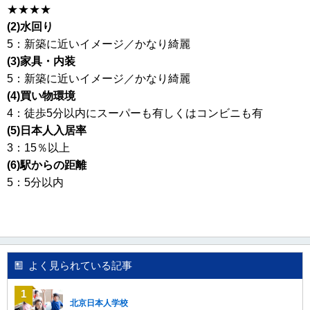
★★★★
(2)
水回り
5
：新築に近いイメージ／かなり綺麗
(3)
家具
・
内装
5
：新築に近いイメージ／かなり綺麗
(4)
買い物環境
4
：徒歩
5
分以内にスーパーも有しくはコンビニも有
(5)
日本人入居率
3
：
15
％以上
(6)
駅からの距離
5
：
5
分以内
よく見られている記事
北京日本人学校