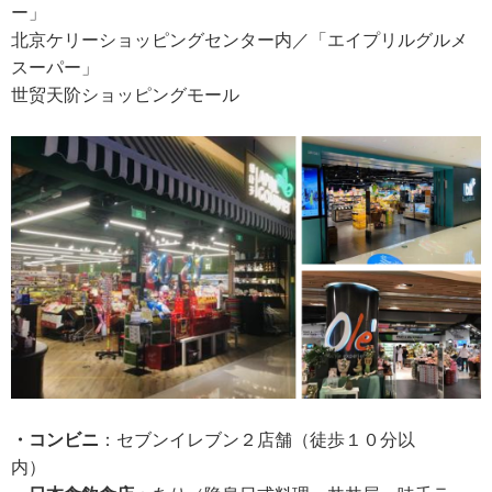
し
ー」
ま
北京ケリーショッピングセンター内／「エイプリルグルメ
す
スーパー」
。
世
贸
天
阶
ショッピングモール
・コンビニ
：セブンイレブン２店舗（徒歩１０分以
内）