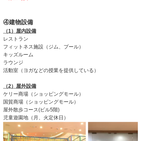
④建物設備
（1）屋内設備
レストラン
フィットネス施設（ジム、プール）
キッズルーム
ラウンジ
活動室（ヨガなどの授業を提供している）
（2）屋外設備
ケリー商場（ショッピングモール）
国貿商場（ショッピングモール）
屋外散歩コース
(
ビル
5
階
)
児童遊園地（月、火定休日）