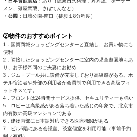
・日本食飲食店
：あり（
隐
泉日式料理，丼丼屋、味千ラー
メン、麺屋武蔵、さぼてん
など）
・公園：
日壇公園
-
南口（徒歩１
8
分程度）
②物件のおすすめポイント
1．国貿商城ショッピングセンターと直結し、お買い物にも
便利
2．隣接したショッピングセンターに室内の児童遊園地もあ
り、お子様帯同のご夫妻にお勧め
3．ジム・プール共に設備が充実しており高級感がある。ホ
テル宿泊者や外部の利用者が会員制で利用できる高級フィ
ットネスです。
4．フロントは
24
時間サービス提供、セキュリティーも強い
5．ロビー
は
高級感がある落ち着いた感じの印象で、北京市
内有数の高級マンションである
6．建物内部に日本語対応できる医療機関がある
7．ビル
5
階にある会議室、茶室個室を利用可能（事前予約
制／有料）