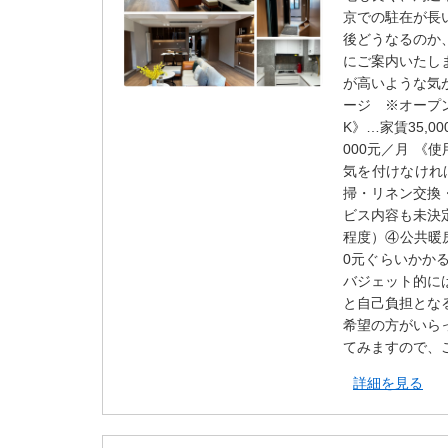
京での駐在が長
後どうなるのか
にご案内いたし
が高いような気
ージ ※オープン
K》…家賃35,0
000元／月 《使
気を付けなけれ
掃・リネン交換
ビス内容も未決
程度）④公共暖房
0元ぐらいかか
バジェット的に
と自己負担とな
希望の方がいら
てみますので、
詳細を見る