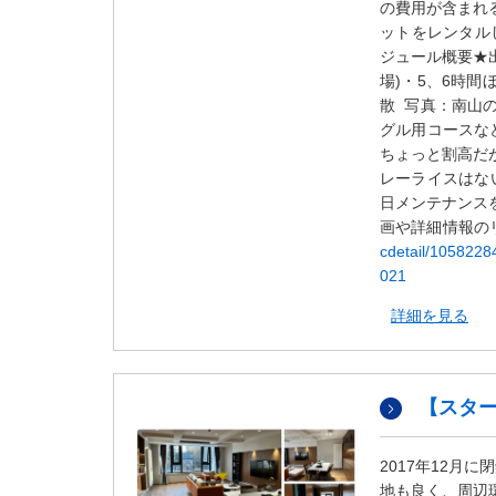
の費用が含まれ
ットをレンタルし
ジュール概要★
場)・5、6時間
散 写真：南山
グル用コースな
ちょっと割高だ
レーライスはな
日メンテナンス
画や詳細情報の
cdetail/105822
021
詳細を見る
【スタ
2017年12月
地も良く、周辺