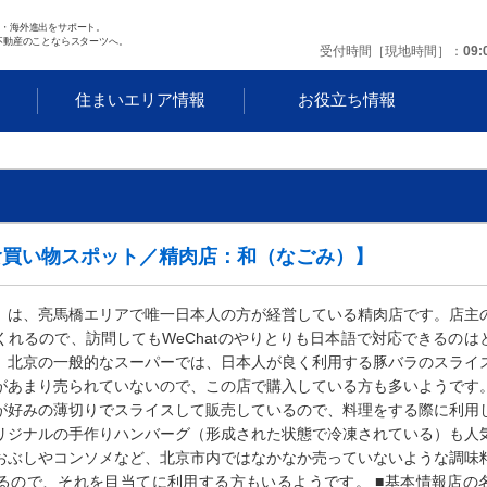
任・海外進出をサポート。
不動産のことならスターツへ。
受付時間［現地時間］
09:
す
住まいエリア情報
お役立ち情報
食買い物スポット／精肉店：和（なごみ）】
』は、亮馬橋エリアで唯一日本人の方が経営している精肉店です。店主
くれるので、訪問してもWeChatのやりとりも日本語で対応できるのは
。北京の一般的なスーパーでは、日本人が良く利用する豚バラのスライ
があまり売られていないので、この店で購入している方も多いようです
が好みの薄切りでスライスして販売しているので、料理をする際に利用
リジナルの手作りハンバーグ（形成された状態で冷凍されている）も人
おぶしやコンソメなど、北京市内ではなかなか売っていないような調味
るので、それを目当てに利用する方もいるようです。 ■基本情報店