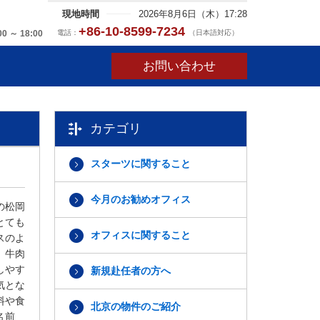
現地時間
2026年8月6日（木）17:28
+86-10-8599-7234
電話：
（日本語対応）
00 ～ 18:00
お問い合わせ
カテゴリ
スターツに関すること
今月のお勧めオフィス
の松岡
とても
オフィスに関すること
スのよ
。牛肉
しやす
新規赴任者の方へ
気とな
料や食
北京の物件のご紹介
の名前