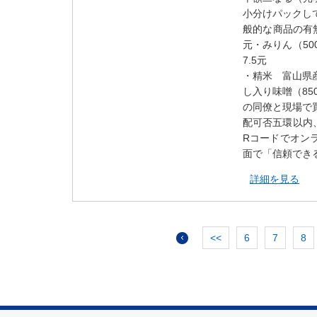
小分けパックし
般的な商品の有無
元・みりん（50
7.5元
・精米 富山県産
し入り味噌（85
の同僚と現場で
配可否五環以内
Rコードでオンラ
面で「信頼でき
詳細を見る
<<
6
7
8