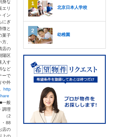
刺身な
北京日本人学校
販エリ
トイン
もにぎ
特徴と
幼稚園
の菓子
い方、
清店の
朝陽区
購入す
料など
ナーで
方や外
。
http
share
■一般
・調理
 （
2
・88
お店の
以上の