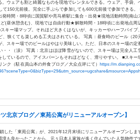
る。ウェアも割と綺麗なものを現地でレンタルできる。ウェア、手袋、
て150元前後。完全に手ぶらで参加しても600元前後で参加できる。 
出発時間・8時頃に国貿駅や亮马桥駅に集合・出発★現地活動時間(南山
ほど(昼休憩含む)、現地では自由行動★解散時間・18時頃に出発地点周
のスキー場マップ。それほど大きくはないが、キッカーやハーフパイプ
ど、狭くても楽しめる工夫はされている。 写真：昼食時のビール（20
が、スキー場でのビールはやはり美味しい。ただ、日本のスキー場の定
い・・（涙） 写真：北京はほぼ降雪がないので、スキー場は完全人工
をしているので、アイスバーンもそれほどなく、滑りやすい。 ■スキー
リンク（駐在員山本の外食ブログ／大众点评にて）
https://m.dianping.
846?sceneType=0&bizType=29&utm_source=ugcshare&msource=Apps
ーツ北京ブログ／東苑公寓がリニューアルオープン】
に閉鎖した「東苑公寓」が、2021年12月末頃にリニューアルオープンしま
環境も良かったことから、元々日本人家族が多く住んでいた人気物件で