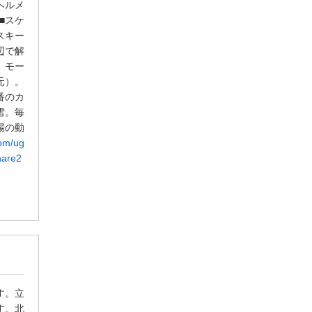
ヘルメ
■スケ
スキー
辺で解
、モー
元）。
番のカ
雪。毎
場の動
com/ug
hare2
す。立
す。北