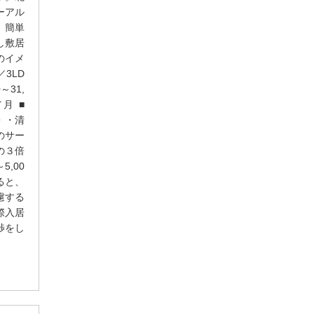
ーアル
、簡単
し敷居
のイメ
3LD
～31,
／月 ■
・・清
のサー
の３倍
,00
ると、
慮する
際入居
渉をし