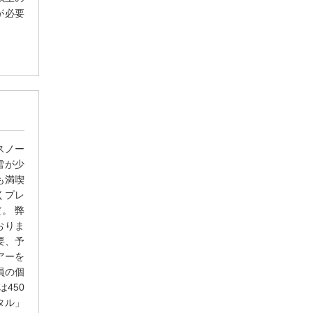
が必要
スノー
雪が少
も満喫
くプレ
。 弊
おりま
要、予
アーを
員の個
450
タル」