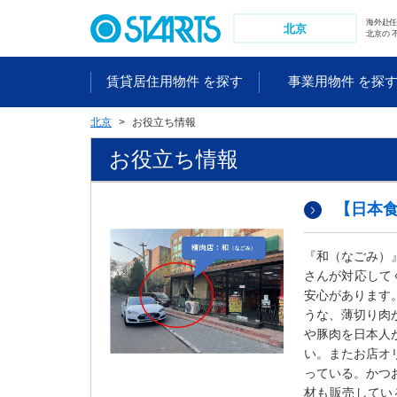
ペ
海外赴
ー
北京
北京の 
ジ
内
賃貸居住用物件 を探す
事業用物件 を探
を
移
北京
お役立ち情報
動
す
お役立ち情報
る
た
め
【日本
の
リ
『和（なごみ）
ン
さんが対応して
ク
安心があります
で
うな、薄切り肉
す
や豚肉を日本人
。
い。またお店オ
ヘ
っている。かつ
ッ
材も販売してい