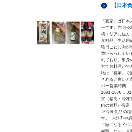
【日本
『宴家』は日本
ーです。光明公
橋エリアに住ん
食料品、生活用
曜日ごとに肉が
数いらっしゃい
れており、単身
方でお料理がで
物は『宴家』で
されると良いと
パー営業時間 ：
1091-1076
富（精肉・冷凍
肉の種類が豊富
※冷凍食品の種
す。 ※洗剤や
半額になるイベ
半額二なる（光