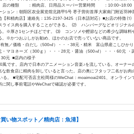
店の種類 ：精肉店、日用品スーパー営業時間 ：10:00~18:00
ーション：朝阳区农业展览馆北路甲5号 枣子营街首厚大家南门附近羽神
【和精肉店】連絡先：135-2197-3425（日本語対応）■お店の特徴 ⑴
スライス肉を購入することができる。 ⑵ ハンバーグなどオリジナル
る。※厚さ1センチほどです。 ⑶ コンソメや鰹節などの希少な調味料
る。※かつおぶしがお勧め、ほかのお店で売っていない商品です。
有無／価格・白だし（500㎖）・・・38元・精米 富山県産こしひかり
元・マヨネーズ（300ｇ）・・・28元・醤油（500㎖）・・・60元 ・
・30元 ■店内の様子
和風です。店内で日本のアニメーション音楽♪を流している。オーナー
名な飲食店に精肉を卸していると言った。店の奥にフタッフ二名がお肉
る。 ■宅配可否店主松岡様のWeChat：moaimoai2401、オンライン
料に関し事前電話やWeChatで確認が必要です。
食買い物スポット／精肉店：魚清】