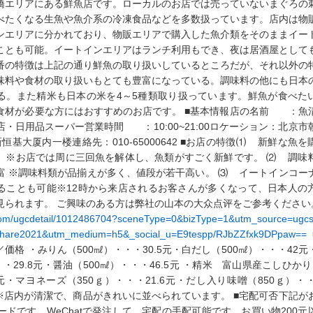
橋エリアにある鮮魚店です。ローカルのお店では売っていないまぐろの
べたくなる生魚や魚介系の冷凍食品などを多数扱っています。店内は物
ンエリアに分かれており、物販エリアで購入した魚介類をそのままイー
ことも可能。イートインエリアはランチ利用もでき、夜は居酒屋として
番の特徴は上記の通り鮮魚の取り扱いしているところだが、それ以外の
味料や食材の取り扱いもとても豊富になっている。調味料の他にも日本
る。また精米も日本の米を4～5種類取り扱っています。鮮魚が食べた
食材が必要な方にはおすすめのお店です。 ■基本情報店の名前 ：魚
日用品スーパー営業時間 ：10:00~21:00ロケーション：北京市
恒基大厦内一楼連絡先：010-65000642 ■お店の特徴⑴ 新鮮な魚を
。※お店では周に三回魚を解体し、魚類がすごく新鮮です。 ⑵ 調味
富 ※調味料類が品揃えが多く、値段が若干高い。 ⑶ イートインコー
ることも可能※12時から来店されるお客さんが多くなって、日本人の
見られます。 ご興味のある方は弊社の山本の大众点评をご参考ください
.com/ugcdetail/1012486704?sceneType=0&bizType=1&utm_source=ugc
hare2021&utm_medium=h5&_social_u=E9tespp/RJbZZfxk9DPpaw==
／価格
・みりん（
500㎖）・・・30.5元・白だし（500㎖）・・・42元
・29.8元
・醤油（
500㎖）・・・46.5元
・精米 富山県産こしひかり
元
・マヨネーズ（
350ｇ）・・・21.6元・だし入り味噌（850ｇ）・・
子※店内が清潔で、商品がきれいに並べられています。 ■宅配可否下記が
Rコードです。WeChatで発注して、宅配の手配可能です。お買い物200元