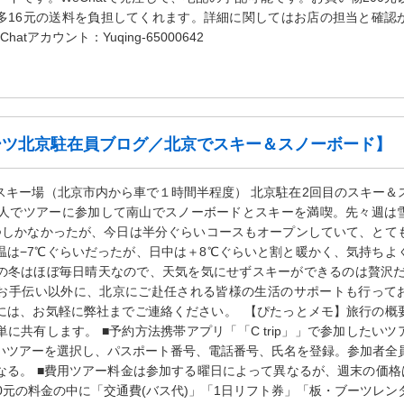
多16元の送料を負担してくれます。詳細に関してはお店の担当と確認
atアカウント：Yuqing-65000642
ーツ北京駐在員ブログ／北京でスキー＆スノーボード】
スキー場（北京市内から車で１時間半程度） 北京駐在2回目のスキー＆
2人でツアーに参加して南山でスノーボードとスキーを満喫。先々週は
つしかなかったが、今日は半分ぐらいコースもオープンしていて、とて
温は−7℃ぐらいだったが、日中は＋8℃ぐらいと割と暖かく、気持ちよ
の冬はほぼ毎日晴天なので、天気を気にせずスキーができるのは贅沢だ
お手伝い以外に、北京にご赴任される皆様の生活のサポートも行って
には、お気軽に弊社までご連絡ください。 【ぴたっとメモ】旅行の概
に共有します。 ■予約方法携帯アプリ「「C trip」」で参加したいツ
いツアーを選択し、パスポート番号、電話番号、氏名を登録。参加者全
なる。 ■費用ツアー料金は参加する曜日によって異なるが、週末の価格は
0元の料金の中に「交通費(バス代)」「1日リフト券」「板・ブーツレン