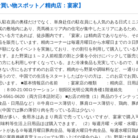
食買い物スポット／精肉店：宴家】
人駐在員の奥様だけでなく、単身赴任の駐在員にも人気のある日式ミニ
寓の敷地内にあり、亮馬橋エリア内の住宅が集中したエリアにあるため
でいる方であれば、徒歩圏内です。『宴家』は精肉店でありながら、そ
品を販売しています。精肉コーナーは毎週月曜日から水曜日までの３日
半額になるイベントを実施しており、その割引を利用して購入している
ます。また野菜は１～２人前程度の割と少量を小分けにパックして販売
の方にも利用しやすくなっている。また冷凍食品も充実しているので、
きない方にもおすすめのお店です。精肉から野菜や調味料など、一通り
揃うので、中国での生活をスタートしたばかりの方は、このお店でお買
思います。 ■基本情報店の名前 ：宴家店の種類 ：精肉店、日用
8:00-21:00ロケーション：朝阳区光明公寓商务楼1階連絡先 ：1
 ，010-6561-0620（両方日本語対応） ■お店の特徴（1）商品のラインナ
食品・日用品など）※牛肩ロース薄切り、豚肩ロース薄切り、鶏肉、豚
（中国では豚の薄切り肉を売っている店は少ない）
類が多い、食用氷はあまり商店で売っていないですが、宴家で購入
調味料等生活上日用品ほぼ購入できます。 （2）毎週月曜・火曜・水曜
ントがある※毎週月曜日豚肉全品、毎週火曜日牛肉全品、毎週水曜日鶏
明公寓商務楼直営スーパーでお買い上げの場合のみ）（3）野菜は単身