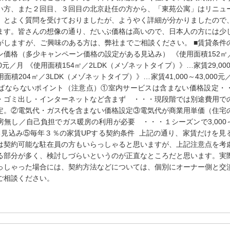
い方、また２回目、３回目の北京赴任の方から、「東苑公寓」はリニュ
、とよく質問を受けておりましたが、ようやく詳細が分かりましたので
ます。皆さんの想像の通り、だいぶ価格は高いので、日本人の方には少
がしますが、ご興味のある方は、弊社までご相談ください。 ■賃貸条件
価格（多少キャンペーン価格の設定がある見込み） 《使用面積152㎡／
00元／月 《使用面積154㎡／2LDK（メゾネットタイプ）》…家賃29,000
用面積204㎡／3LDK（メゾネットタイプ）》…家賃41,000～43,000元
ばならないポイント（注意点）①室内サービスは含まない価格設定・
・ゴミ出し・インターネットなど含まず ・・・現段階では別途費用で
定。②電気代・ガス代を含まない価格設定③電気代が商業用単価（住宅
無し／自己負担でガス暖房の利用が必要 ・・・１シーズンで3,000～5
る見込み⑤毎年３％の家賃UPする契約条件 上記の通り、家賃だけを見
は契約可能な駐在員の方もいらっしゃると思いますが、上記注意点を考
る部分が多く、検討しづらいというのが正直なところだと思います。実
っしゃった場合には、契約方法などについては、個別にオーナー側と交
ご相談ください。