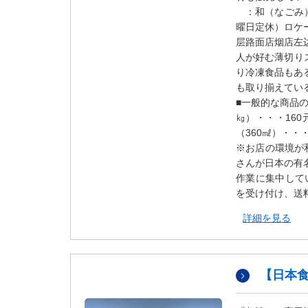
ダ
：和（なごみ）
情
曜日定休）ロケ
報
层路面店烟店左边
に
人が好む薄切り
移
り冷凍食品もあ
動
も取り揃えてい
し
■一般的な商品の
ま
㎏）・・・160
す
（360㎖）・・
。
※お店の環境が
本
さんが日本の有
文
作業に集中してい
に
を受け付け、送
移
動
詳細を見る
し
ま
す
【日本
。
フ
ッ