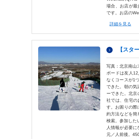
場合、お店が最
です。お店のWeCh
詳細を見る
【スタ
写真：北京南山
ボードは友人1
なくコースが1
できた。朝の気
ーできた。北京
社では、住宅の
す。お困りの際
約方法などを簡単
検索。参加した
人情報が必要に
元／人前後。45