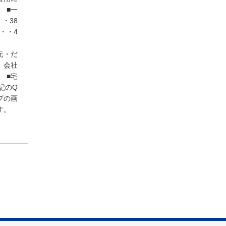
 ■一
・38
・・4
元・だ
。会社
 ■宅
記のQ
プの画
す。