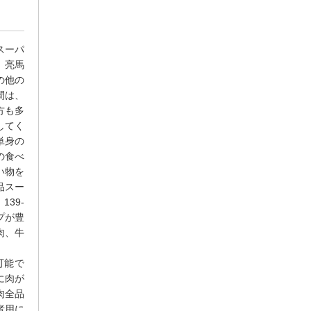
スーパ
、亮馬
の他の
間は、
方も多
してく
単身の
の食べ
い物を
品スー
39-
ップが豊
肉、牛
可能で
に肉が
肉全品
者用に