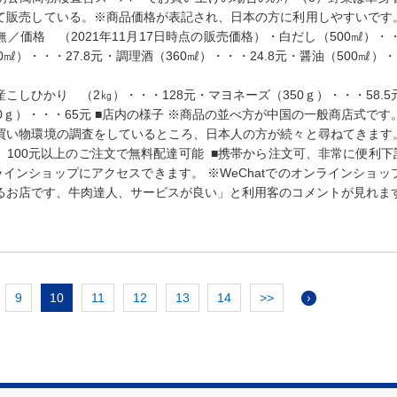
て販売している。※商品価格が表記され、日本の方に利用しやすいです。
／価格 （2021年11月17日時点の販売価格）・白だし（500㎖）・・
0㎖）・・・27.8元・調理酒（360㎖）・・・24.8元・醤油（500㎖）・
こしひかり （2㎏）・・・128元・マヨネーズ（350ｇ）・・・58.5
0ｇ）・・・65元 ■店内の様子 ※商品の並べ方が中国の一般商店式です
買い物環境の調査をしているところ、日本人の方が続々と尋ねてきます。
、100元以上のご注文で無料配達可能 ■携帯から注文可、非常に便利下
インショップにアクセスできます。 ※WeChatでのオンラインショッ
るお店です、牛肉達人、サービスが良い」と利用客のコメントが見れま
9
10
11
12
13
14
>>