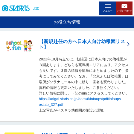
ペ
ー
北京
メニュー
お問い合わせ
ジ
内
お役立ち情報
を
移
動
【新規赴任の方へ日本人向け幼稚園リス
す
ト】
る
た
2022年10月時点では、朝陽区に日本人向けの幼稚園が
め
３園あります。どちらも亮馬橋エリアにあり、アクセス
の
も良いです。３園の情報を簡単にまとめましたので、参
リ
考にしてみてください。なお、「北京ふたば幼稚園」は
ン
場所がソラナモールの中に移り、園名も変わりました。
ク
資料の情報も更新いたしました。ご参照ください。
で
詳しい情報に関し、下記のurlにアクセスしてください。
す
https://kaigai.starts.co.jp/docs/6/infoups/pdf/infoups-
。
estate_327.pdf
ヘ
上記写真がべスキラ幼稚園の施設と環境
ッ
ダ
情
報
に