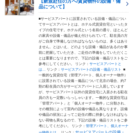
【新規赴任の方へ/賃貸物件の設備・備
し
品について】
ま
す
。
■サービスアパートに設置されている設備・備品につい
てサービスアパートとは、ホテル式賃貸住宅といったタ
イプの住宅です。ホテル式という名前の通り、ほとんど
の家具や設備・備品が備え付けられていて、駐在員の方
がご自身で準備しなければならないものは、多くはあり
ません。とはいえ、どのような設備・備品があるのか事
前に把握していただき、ご赴任の準備をしていただくこ
とは重要になりますので、下記の設備・備品リストをご
参考にしてください。 リンク：
サービスアパートと
は
…
リンク：
サービスアパートの設備・備品リスト
■
一般的な賃貸住宅（管理アパート、個人オーナー物件）
に設置されている設備・備品について北京の場合、約7
割の駐在員の方がサービスアパートに入居しています
が、サービスアパート以外の賃貸住宅に入居される駐在
員の方も一定数いらっしゃいます。一般的な賃貸住宅は
「管理アパート」と「個人オーナー物件」に分類され、
その種別によって室内の設備や備品も異なります。設備
や備品の状況によってご赴任の際に持参しなければなら
ない荷物も異なるので、下記の設備・備品リストをご参
考にしてください。 リンク：
管理アパート、個人オーナ
サービスアパートの設備・
ー物件とは
…
リンク：