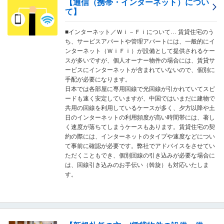
【通信（携帯・インターネット）につい
移
て】
動
し
■インターネット／Ｗｉ－Ｆｉについて… 賃貸住宅のう
ま
ち、サービスアパートや管理アパートには、一般的にイ
す
ンターネット（ＷｉＦｉ）が設備として提供されるケー
。
スが多いですが、個人オーナー物件の場合には、賃貸サ
本
ービスにインターネットが含まれていないので、個別に
文
手配が必要になります。
に
日本では各部屋に専用回線で光回線が引かれていてスピ
移
ードも速く安定していますが、中国ではいまだに建物で
動
共用の回線を利用しているケースが多く、夕方以降や土
し
日のインターネットの利用頻度が高い時間帯には、著し
ま
く速度が落ちてしまうケースもあります。賃貸住宅の契
す
約の際には、インターネットのタイプや速度などについ
。
て事前に確認が必要です。弊社でアドバイスをさせてい
フ
ただくこともでき、個別回線の引き込みが必要な場合に
ッ
は、回線引き込みのお手伝い（斡旋）も対応いたしま
タ
す。
情
報
に
移
動