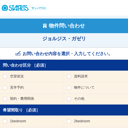
ペ
ー
サンパウロ
ジ
内
を
物件問い合わせ
移
動
ジョルジス・ガゼリ
す
る
た
お問い合わせ内容を選択・入力してください。
め
の
問い合わせ区分
［必須］
リ
ン
空室状況
資料請求
ク
で
見学予約
物件について
す
。
契約・費用関係
その他
ヘ
ッ
希望間取り
［必須］
ダ
情
1bedroom
2bedroom
報
に