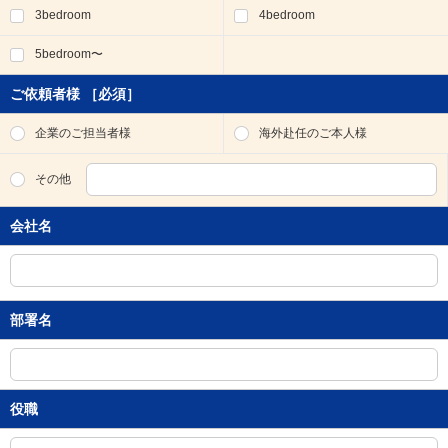
3bedroom
4bedroom
移
動
5bedroom〜
し
ま
す
ご依頼者様
［必須］
。
本
企業のご担当者様
海外赴任のご本人様
文
に
その他
移
動
会社名
し
ま
す
。
フ
部署名
ッ
タ
情
報
に
役職
移
動