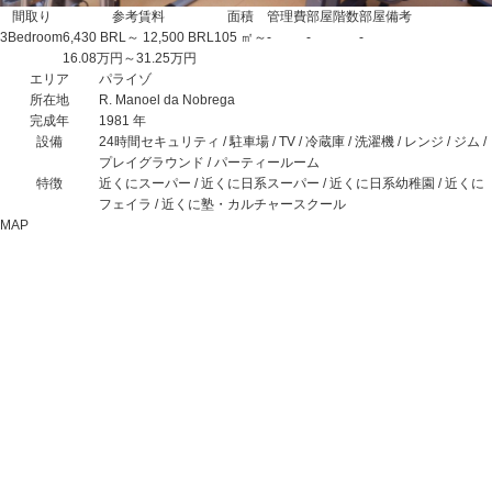
間取り
参考賃料
面積
管理費
部屋階数
部屋備考
3Bedroom
6,430 BRL～ 12,500 BRL
105 ㎡～
-
-
-
16.08万円～31.25万円
エリア
パライゾ
所在地
R. Manoel da Nobrega
完成年
1981 年
設備
24時間セキュリティ / 駐車場 / TV / 冷蔵庫 / 洗濯機 / レンジ / ジム /
プレイグラウンド / パーティールーム
特徴
近くにスーパー / 近くに日系スーパー / 近くに日系幼稚園 / 近くに
フェイラ / 近くに塾・カルチャースクール
MAP