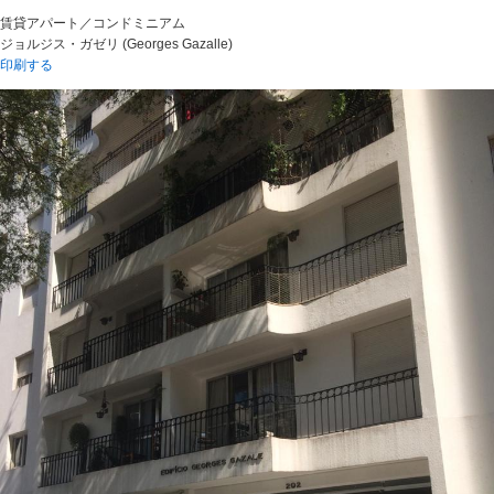
ペ
こ
賃貸アパート／コンドミニアム
ー
の
ジョルジス・ガゼリ (Georges Gazalle)
ジ
ペ
印刷する
の
ー
終
ジ
わ
の
り
上
に
部
な
へ
り
戻
ま
り
す
ま
。
す
。