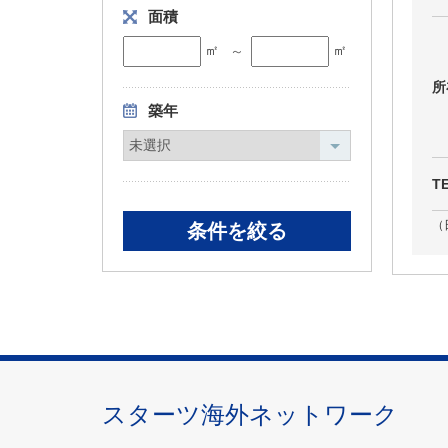
面積
㎡
㎡
～
所
築年
T
（
スターツ海外ネットワーク