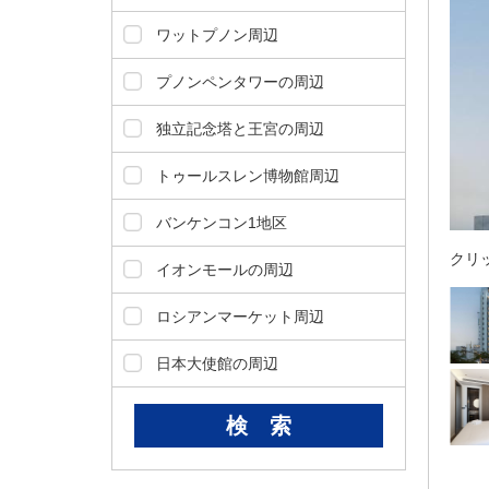
ダ
情
ワットプノン周辺
報
に
プノンペンタワーの周辺
移
動
独立記念塔と王宮の周辺
し
ま
トゥールスレン博物館周辺
す
。
バンケンコン1地区
本
クリ
文
イオンモールの周辺
に
移
ロシアンマーケット周辺
動
し
日本大使館の周辺
ま
す
。
フ
ッ