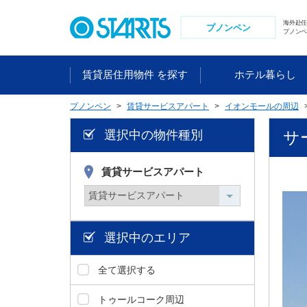
ペ
ー
海外赴
プノンペン
プノンペ
ジ
内
を
賃貸居住用物件 を探す
ホテル暮らし
移
動
プノンペン
賃貸サービスアパート
イオンモールの周辺
す
る
選択中の物件種別
サ
た
め
賃貸サービスアパート
の
リ
ン
ク
で
選択中のエリア
す
。
全て選択する
ヘ
ッ
トゥールコーク周辺