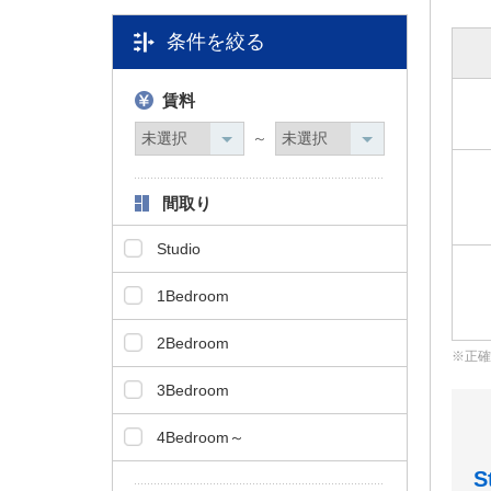
タ
条件を絞る
情
報
に
賃料
移
～
動
し
ま
間取り
す
。
Studio
1Bedroom
2Bedroom
正確
3Bedroom
4Bedroom～
S