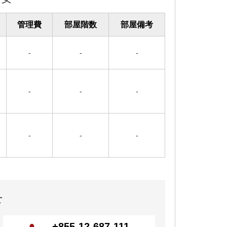
管理費
部屋階数
部屋備考
-
-
-
-
-
-
-
-
-
せ
+855-12-687-111