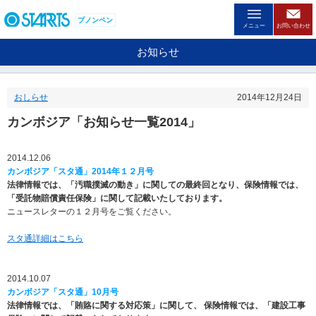
ペ
ー
プノンペン
メニュー
お問い合わせ
ジ
内
お知らせ
を
移
動
おしらせ
2014年12月24日
す
る
カンボジア「お知らせ一覧2014」
た
め
の
2014.12.06
リ
カンボジア「スタ通」2014年１２月号
ン
法律情報では、「汚職撲滅の動き」に関しての最終回となり、保険情報では、
ク
「受託物賠償責任保険」に関して記載いたしております。
で
ニュースレターの１２月号をご覧ください。
す
。
スタ通詳細はこちら
ヘ
ッ
ダ
2014.10.07
情
カンボジア「スタ通」10月号
報
法律情報では、「賄賂に関する対応策」に関して、 保険情報では、「建設工事
に