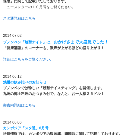
保険」に関して記載いたしております。
移
ニュースレターの１０月号をご覧ください。
動
し
スタ通詳細はこちら
ま
す
。
2014.07.02
本
おかげさまで大盛況でした！
プノンペン「焼酎ナイト」は、
文
「健康講話」のコーナーも、歓声が上がるほどの盛り上がり！
に
移
詳細はこちらをご覧ください。
動
し
ま
2014.06.12
す
焼酎の飲み比べのお知らせ
。
プノンペンでは珍しい「焼酎テイスティング」を開催します。
フ
九州の郷土料理のおつまみ付で、なんと、お一人様２５ドル！
ッ
タ
御案内詳細はこちら
情
報
に
2014.06.06
移
カンボジア「スタ通」6月号
動
法律情報では、カンボジアの収賄罪、贈賄罪に関して記載しております。