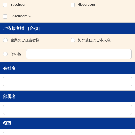
3bedroom
4bedroom
移
動
5bedroom〜
し
ま
す
ご依頼者様
［必須］
。
本
企業のご担当者様
海外赴任のご本人様
文
に
その他
移
動
会社名
し
ま
す
。
フ
部署名
ッ
タ
情
報
に
役職
移
動