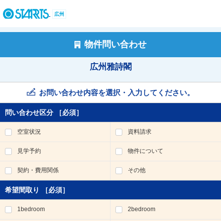
ペ
ー
広州
ジ
内
を
物件問い合わせ
移
動
広州雅詩閣
す
る
た
お問い合わせ内容を選択・入力してください。
め
の
問い合わせ区分
［必須］
リ
ン
空室状況
資料請求
ク
で
見学予約
物件について
す
。
契約・費用関係
その他
ヘ
ッ
希望間取り
［必須］
ダ
情
1bedroom
2bedroom
報
に