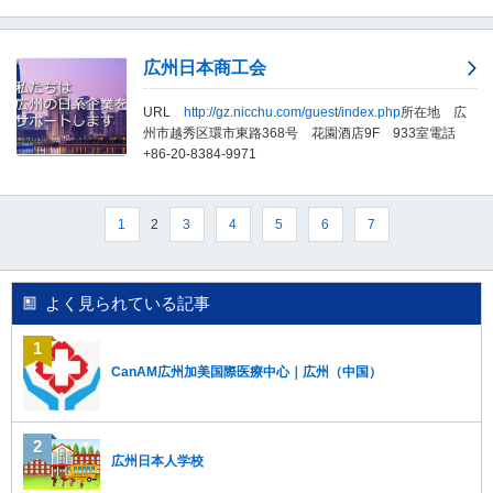
し
ま
す
広州日本商工会
。
URL
http://gz.nicchu.com/guest/index.php
所在地 広
州市越秀区環市東路368号 花園酒店9F 933室電話
+86-20-8384-9971
2
1
3
4
5
6
7
よく見られている記事
CanAM広州加美国際医療中心｜広州（中国）
広州日本人学校