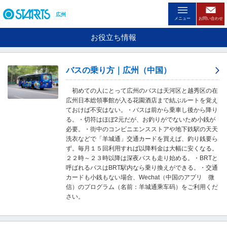
ペ
ー
広州
メニュー
お問い合わせ
ジ
内
お役立ち情報
を
移
動
バスの乗り方｜広州（中国）
す
る
初めての人にとって広州のバスは天河区と越秀区の在
た
広州日本総領事館が入る花園酒店まで結ぶルートを覚え
め
ておけば不安はない。・バスは前から乗車し後から降り
の
る。・切符はほぼ2元だが、お釣りがでないため小銭が
リ
必要。・街中のコンビニエンスストアや地下鉄駅の天天
ン
洗衣などで「羊城通」交通カードを買えば、釣り銭要ら
ク
ず。毎月１５回利用すれば以降料金は大幅に安くなる。
で
２２時～２３時以降は深夜バスも走り始める。・BRTと
す
呼ばれるバスはBRT駅内なら乗り換えができる。・交通
。
カードも小銭もない場合、Wechat（中国のアプリ 微
ヘ
信）のプログラム（名前：羊城通乘车码）をご利用くだ
ッ
さい。
ダ
情
報
に