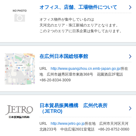
移
オフィス、店舗、工場物件について
動
し
オフィス物件が集中しているのは
ま
天河北のエリア・珠江新城のエリアとなります。
す
この２つのエリアに日系企業は集中しております。
。
本
文
に
在広州日本国総領事館
移
動
し
URL
http://www.guangzhou.cn.emb-japan.go.jp/
所在
ま
地 広州市越秀区環市東路368号 花園酒店2F電話
す
+86-20-8334-3009
。
フ
ッ
タ
日本貿易振興機構 広州代表所
情
（JETRO)
報
に
URL
http://www.jetro.go.jp
所在地 広州市天河区天河
移
北路233号 中信広場2601室電話 +86-20-8752-0060
動