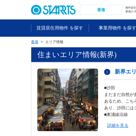
ペ
海外赴
ー
香港
香港の 
ジ
内
賃貸居住用物件 を探す
事業用物件 を探
を
移
香港
エリア情報
動
す
住まいエリア情報(新界)
る
た
め
新界エ
の
リ
■沙田
ン
まだまだ自然が
ク
あるため、こち
で
あり、沙田には
す
■東涌線沿線
。
ヘ
詳細を見る
ッ