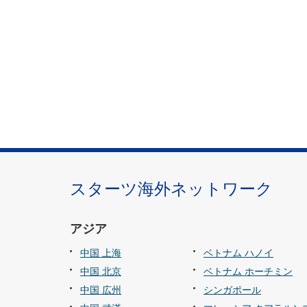
タ
情
報
に
移
動
し
ま
す
。
スターツ海外ネットワーク
アジア
中国 上海
ベトナム ハノイ
中国 北京
ベトナム ホーチミン
中国 広州
シンガポール