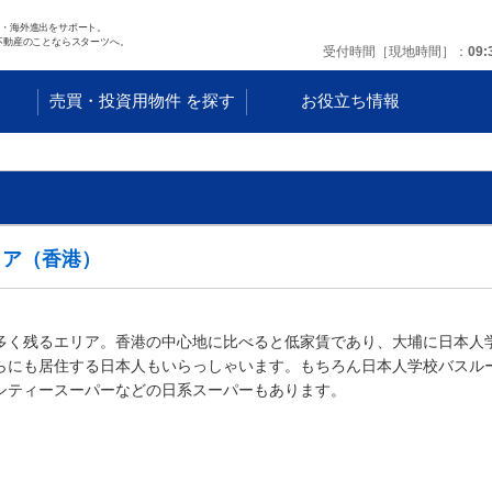
任・海外進出をサポート。
不動産のことならスターツへ。
受付時間［現地時間］
09:
す
売買・投資用物件 を探す
お役立ち情報
リア（香港）
多く残るエリア。香港の中心地に比べると低家賃であり、大埔に日本人
らにも居住する日本人もいらっしゃいます。もちろん日本人学校バスル
シティースーパーなどの日系スーパーもあります。