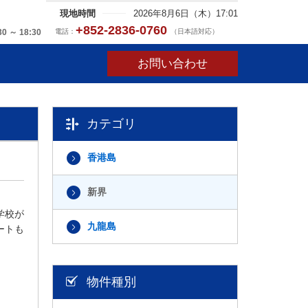
現地時間
2026年8月6日（木）17:01
+852-2836-0760
電話：
（日本語対応）
30 ～ 18:30
お問い合わせ
カテゴリ
香港島
新界
学校が
九龍島
ートも
物件種別