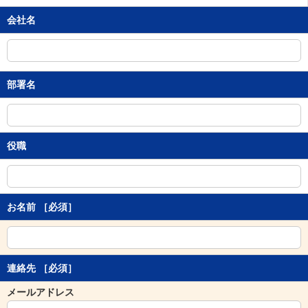
移
会社名
動
し
ま
す
。
部署名
本
文
に
移
動
役職
し
ま
す
。
お名前
［必須］
フ
ッ
タ
情
報
連絡先
［必須］
に
移
メールアドレス
動