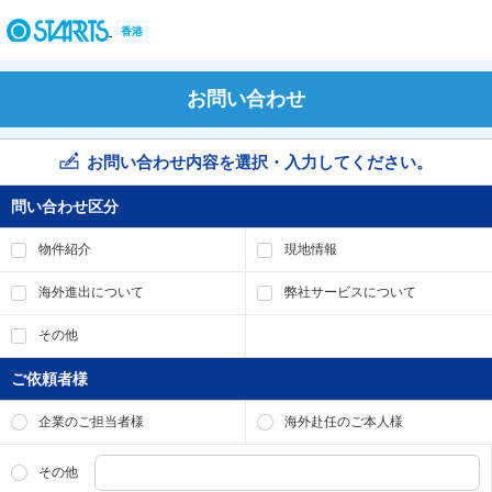
ペ
ー
香港
ジ
内
を
お問い合わせ
移
動
す
お問い合わせ内容を選択・入力してください。
る
た
問い合わせ区分
め
の
物件紹介
現地情報
リ
ン
海外進出について
弊社サービスについて
ク
で
その他
す
。
ご依頼者様
ヘ
ッ
企業のご担当者様
海外赴任のご本人様
ダ
情
報
その他
に