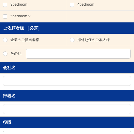
3bedroom
4bedroom
移
動
5bedroom〜
し
ま
す
ご依頼者様
［必須］
。
本
企業のご担当者様
海外赴任のご本人様
文
に
その他
移
動
会社名
し
ま
す
。
フ
部署名
ッ
タ
情
報
に
役職
移
動