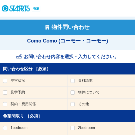
ペ
ー
香港
ジ
内
を
物件問い合わせ
移
動
Como Como (コーモー・コーモー)
す
る
た
お問い合わせ内容を選択・入力してください。
め
の
問い合わせ区分
［必須］
リ
ン
空室状況
資料請求
ク
で
見学予約
物件について
す
。
契約・費用関係
その他
ヘ
ッ
希望間取り
［必須］
ダ
情
1bedroom
2bedroom
報
に