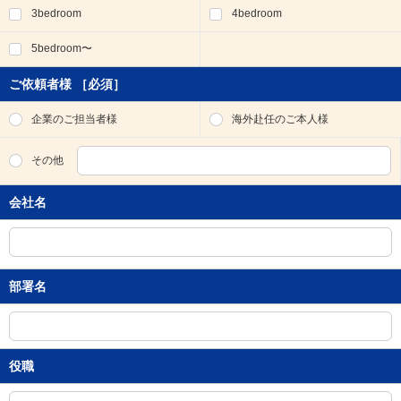
3bedroom
4bedroom
移
動
5bedroom〜
し
ま
す
ご依頼者様
［必須］
。
本
企業のご担当者様
海外赴任のご本人様
文
に
その他
移
動
会社名
し
ま
す
。
フ
部署名
ッ
タ
情
報
に
役職
移
動