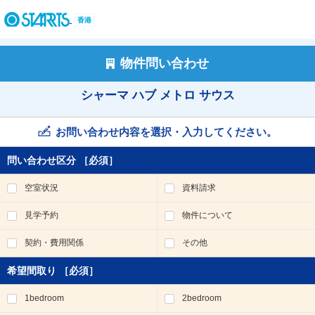
ペ
ー
香港
ジ
内
を
物件問い合わせ
移
動
シャーマ ハブ メトロ サウス
す
る
た
お問い合わせ内容を選択・入力してください。
め
の
問い合わせ区分
［必須］
リ
ン
空室状況
資料請求
ク
で
見学予約
物件について
す
。
契約・費用関係
その他
ヘ
ッ
希望間取り
［必須］
ダ
情
1bedroom
2bedroom
報
に