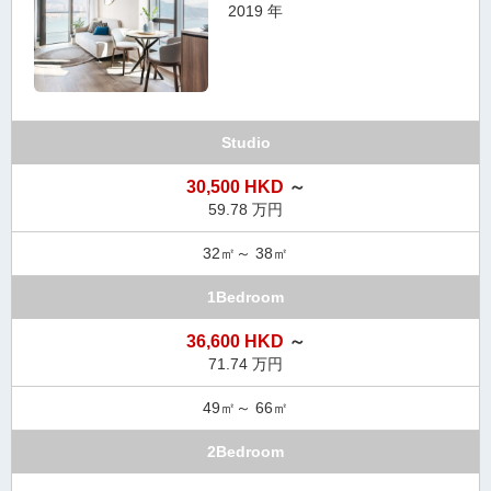
2019 年
Studio
30,500 HKD
～
59.78 万円
32㎡～ 38㎡
1Bedroom
36,600 HKD
～
71.74 万円
49㎡～ 66㎡
2Bedroom