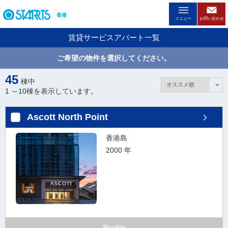
ペ
香港
ー
メニュー
お問い合わせ
ジ
賃貸サービスアパート一覧
内
を
ご希望の物件を選択してください。
移
動
45
棟中
す
1 ～
10
棟を表示しています。
る
た
Ascott North Point
め
の
香港島
リ
2000 年
ン
ク
で
す
。
ヘ
ッ
Studio