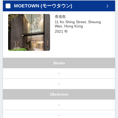
MOETOWN (モーウタウン)
香港島
11 Ko Shing Street, Sheung
Wan, Hong Kong
2021 年
Studio
-
-
1Bedroom
-
-