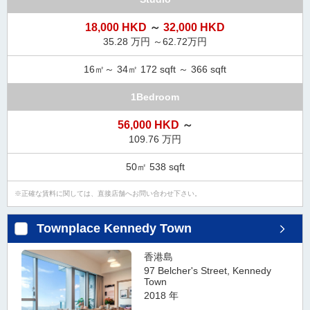
ダ
情
18,000 HKD
～
32,000 HKD
報
35.28 万円 ～62.72万円
に
移
16㎡～ 34㎡ 172 sqft ～ 366 sqft
動
し
1Bedroom
ま
す
56,000 HKD
～
。
109.76 万円
本
50㎡ 538 sqft
文
に
正確な賃料に関しては、直接店舗へお問い合わせ下さい。
移
動
Townplace Kennedy Town
し
ま
香港島
す
97 Belcher's Street, Kennedy
。
Town
フ
2018 年
ッ