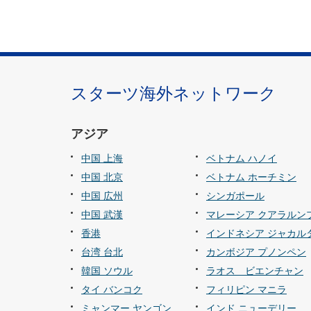
タ
情
報
に
移
動
スターツ海外ネットワーク
し
ま
アジア
す
。
中国 上海
ベトナム ハノイ
中国 北京
ベトナム ホーチミン
中国 広州
シンガポール
中国 武漢
マレーシア クアラルン
香港
インドネシア ジャカル
台湾 台北
カンボジア プノンペン
韓国 ソウル
ラオス ビエンチャン
タイ バンコク
フィリピン マニラ
ミャンマー ヤンゴン
インド ニューデリー