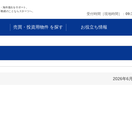
任・海外進出をサポート。
不動産のことならスターツへ。
受付時間［現地時間］
09:
す
売買・投資用物件 を探す
お役立ち情報
2026年6