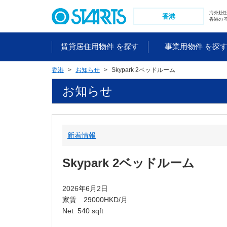
ペ
海外赴
ー
香港
香港の 
ジ
内
賃貸居住用物件 を探す
事業用物件 を探
を
移
香港
お知らせ
Skypark 2ベッドルーム
動
す
お知らせ
る
た
め
の
新着情報
リ
ン
Skypark 2ベッドルーム
ク
で
す
2026年6月2日
。
家賃 29000HKD/月
ヘ
Net 540 sqft
ッ