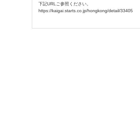
ダ
下記URLご参照ください。
情
https://kaigai.starts.co.jp/hongkong/detail/33405
報
に
移
動
し
ま
す
。
本
文
に
移
動
し
ま
す
。
フ
ッ