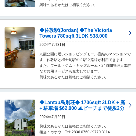
興味のあるかたはご相談ください。
移
動
し
ま
す
◆佐敦駅(Jordan) ◆The Victoria
。
Towers 780sqft 3LDK $38,000
本
2024年7月31日
文
に
九龍公園に近いショッピングモール直結のマンションで
移
す。佐敦駅と柯士甸駅の２駅２路線が利用できます。
動
また、プール・ジム・キッズルーム・24時間管理人常駐
し
など共用サービスも充実しています。
ま
興味のあるかたは気軽にご相談ください。
す
。
フ
ッ
◆Lantau島別荘◆ 1706sqft 3LDK + 庭
タ
+ 駐車場 $62,000 🌊ビーチまで徒歩2分
情
報
2024年7月29日
に
移
興味のあるかたは気軽にご相談ください。
動
担当：カホウ Tel: 2836 0760 / 9779 3114