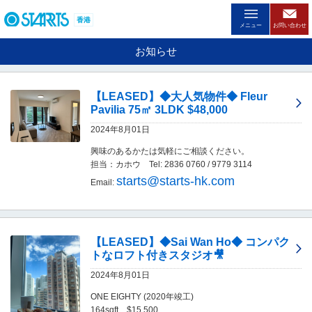
ペ
ー
香港
メニュー
お問い合わせ
ジ
内
お知らせ
を
移
動
【LEASED】◆大人気物件◆ Fleur
す
Pavilia 75㎡ 3LDK $48,000
る
た
2024年8月01日
め
興味のあるかたは気軽にご相談ください。
の
担当：カホウ Tel: 2836 0760 / 9779 3114
リ
ン
starts@starts-hk.com
Email:
ク
で
す
。
【LEASED】◆Sai Wan Ho◆ コンパク
ヘ
トなロフト付きスタジオ🎥
ッ
ダ
2024年8月01日
情
ONE EIGHTY (2020年竣工)
報
164sqft $15,500
に