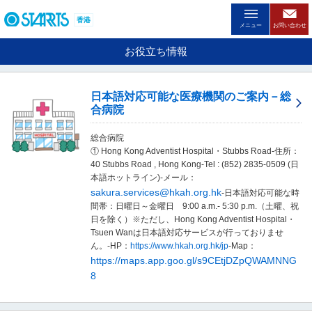
ペ
ー
香港
メニュー
お問い合わせ
ジ
内
お役立ち情報
を
移
動
日本語対応可能な医療機関のご案内－総
す
合病院
る
た
総合病院
め
① Hong Kong Adventist Hospital・Stubbs Road-住所：
の
40 Stubbs Road , Hong Kong-Tel : (852) 2835-0509 (日
リ
本語ホットライン)-メール：
ン
ク
sakura.services@hkah.org.hk
-日本語対応可能な時
で
間帯：日曜日～金曜日 9:00 a.m.- 5:30 p.m.（土曜、祝
す
日を除く）※ただし、Hong Kong Adventist Hospital・
。
Tsuen Wanは日本語対応サービスが行っておりませ
ヘ
ん。-HP：
https://www.hkah.org.hk/jp
-Map：
ッ
https://maps.app.goo.gl/s9CEtjDZpQWAMNNG
ダ
8
情
報
に