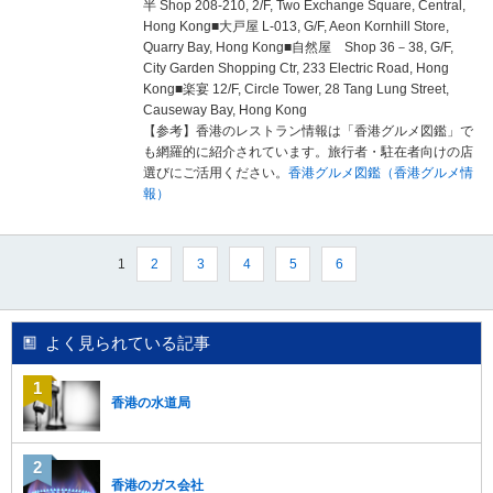
半 Shop 208-210, 2/F, Two Exchange Square, Central,
Hong Kong■大戸屋 L-013, G/F, Aeon Kornhill Store,
Quarry Bay, Hong Kong
■自然屋
Shop 36－38, G/F,
City Garden Shopping Ctr, 233 Electric Road, Hong
Kong■楽宴 12/F, Circle Tower, 28 Tang Lung Street,
Causeway Bay, Hong Kong
【参考】香港のレストラン情報は「香港グルメ図鑑」で
も網羅的に紹介されています。旅行者・駐在者向けの店
選びにご活用ください。
香港グルメ図鑑（香港グルメ情
報）
1
2
3
4
5
6
よく見られている記事
香港の水道局
香港のガス会社