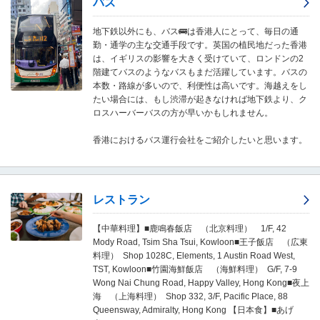
バス
し
ま
す
地下鉄以外にも、バス🚌は香港人にとって、毎日の通
。
勤・通学の主な交通手段です。英国の植民地だった香港
は、イギリスの影響を大きく受けていて、ロンドンの2
階建てバスのようなバスもまだ活躍しています。バスの
本数・路線が多いので、利便性は高いです。海越えをし
たい場合には、もし渋滞が起きなければ地下鉄より、ク
ロスハーバーバスの方が早いかもしれません。
香港におけるバス運行会社をご紹介したいと思います。
レストラン
【中華料理】■鹿鳴春飯店 （北京料理） 1/F, 42
Mody Road, Tsim Sha Tsui, Kowloon■王子飯店 （広東
料理） Shop 1028C, Elements, 1 Austin Road West,
TST, Kowloon■竹園海鮮飯店 （海鮮料理） G/F, 7-9
Wong Nai Chung Road, Happy Valley, Hong Kong
■
夜上
海 （上海料理） Shop 332, 3/F, Pacific Place, 88
Queensway, Admiralty, Hong Kong 【日本食】
■
あげ