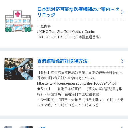
移
日本語対応可能な医療機関のご案内－ク
動
リニック
し
ま
一般内科
す
①CHC Tsim Sha Tsui Medical Centre
。
-Tel：(852) 5115 1189（日本語直通番号）
本
文
に
移
動
香港運転免許証取得方法
し
ま
【参照】在香港日本国総領事館：日本の運転免許証から
す
香港の運転免許証への切替えについて
。
https://www.hk.emb-japan.go.jp/files/100839434.pdf
フ
◆Step 1 香港日本領事館 （英文の運転証明書を取
ッ
得）・申請場所：在香港日本国総領事館
タ
・受付時間：月曜日～金曜日（祝日を除く） ９時１５分
情
～１２時、１３時３０分～１６時４５分
報
に
移
動