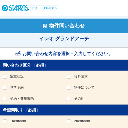
ペ
ー
デリー・グルガオン
ジ
内
を
物件問い合わせ
移
動
イレオ グランドアーチ
す
る
た
お問い合わせ内容を選択・入力してください。
め
の
問い合わせ区分
［必須］
リ
ン
空室状況
資料請求
ク
で
見学予約
物件について
す
。
契約・費用関係
その他
ヘ
ッ
希望間取り
［必須］
ダ
情
1bedroom
2bedroom
報
に