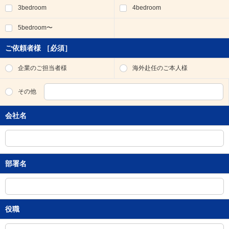
3bedroom
4bedroom
移
動
5bedroom〜
し
ま
す
ご依頼者様
［必須］
。
本
企業のご担当者様
海外赴任のご本人様
文
に
その他
移
動
会社名
し
ま
す
。
フ
部署名
ッ
タ
情
報
に
役職
移
動