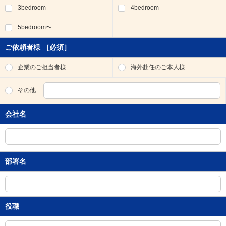
3bedroom
4bedroom
移
動
5bedroom〜
し
ま
す
ご依頼者様
［必須］
。
本
企業のご担当者様
海外赴任のご本人様
文
に
その他
移
動
会社名
し
ま
す
。
フ
部署名
ッ
タ
情
報
に
役職
移
動