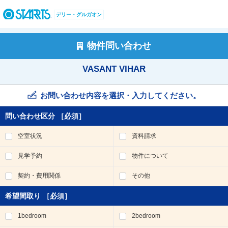
ペ
ー
デリー・グルガオン
ジ
内
を
物件問い合わせ
移
動
VASANT VIHAR
す
る
た
お問い合わせ内容を選択・入力してください。
め
の
問い合わせ区分
［必須］
リ
ン
空室状況
資料請求
ク
で
見学予約
物件について
す
。
契約・費用関係
その他
ヘ
ッ
希望間取り
［必須］
ダ
情
1bedroom
2bedroom
報
に