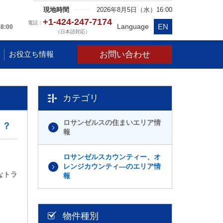
現地時間
2026年8月5日（水）16:00
+1-424-247-7174
電話：
EN
Language
18:00
（日本語対応）
お問い合わせ
お役立ち情報
カテゴリ
ロサンゼルスの住まいエリア情
！？
報
ロサンゼルスカウンティー、オ
レンジカウンティ―のエリア情
なトラ
報
物件種別