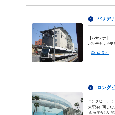
ダ
情
報
に
パサデナ
移
動
し
【パサデナ】
ま
パサデナは治安
す
。
詳細を見る
本
文
に
移
動
し
ロング
ま
す
ロングビーチは
。
太平洋に面した
フ
西海岸らしい開
ッ