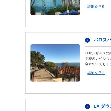
タ
詳細を見る
情
報
に
移
動
し
パロス
ま
す
ロサンゼルスの
。
学校のレベルも
全米の中でもト
詳細を見る
LA ダ