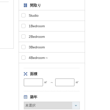
間取り
Studio
1Bedroom
2Bedroom
3Bedroom
4Bedroom～
面積
㎡
㎡
～
築年