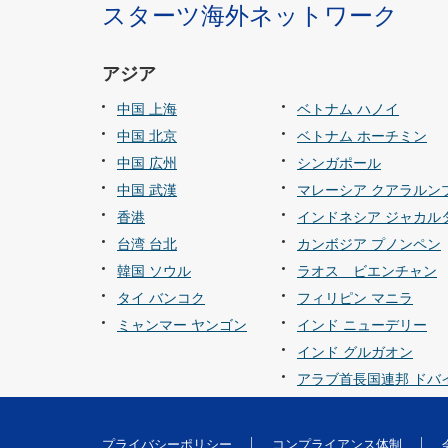
スターツ海外ネットワーク
アジア
中国 上海
ベトナム ハノイ
中国 北京
ベトナム ホーチミン
中国 広州
シンガポール
中国 武漢
マレーシア クアラルン
香港
インドネシア ジャカル
台湾 台北
カンボジア プノンペン
韓国 ソウル
ラオス ビエンチャン
タイ バンコク
フィリピン マニラ
ミャンマー ヤンゴン
インド ニューデリー
インド グルガオン
アラブ首長国連邦 ドバ
プライバシーポリシー
コンプライアンス体制