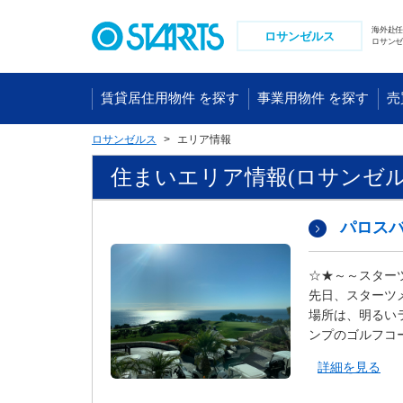
ペ
ー
海外赴
ロサンゼルス
ロサンゼ
ジ
内
を
賃貸居住用物件 を探す
事業用物件 を探す
売
移
動
ロサンゼルス
エリア情報
す
る
住まいエリア情報(ロサンゼ
た
め
パロス
の
リ
ン
☆★～～スター
ク
先日、スターツ
で
場所は、明るい
す
ンプのゴルフコ
。
ヘ
詳細を見る
ッ