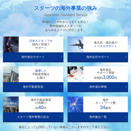
スターツの海外事業の強み
Japanese Standard Service
現地のことがわからなくても安心！
海外現地法人スタッフが
あらゆるニーズに対応します。
日本人スタッフ
が
進出前・進出後の
国内と現地で
トータルサポート
サポート
海外進出サポート
海外赴任サポート
海外進出
厳選した
サポート実績
不動産情報を
3,000
お届け
年間約
件
海外不動産投資
海外進出事例
海外不動産事業
海外
の先駆け
ネットワーク数
40
34
約
年
都市
スターツ海外事業の歩み
海外拠点一覧
拠点によっては対応していない業務もございますのでご了承ください。