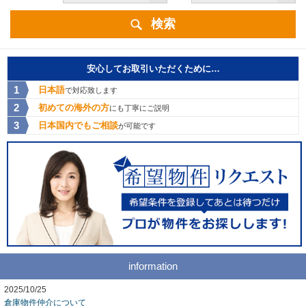
検索
安心してお取引いただくために…
日本語
で対応致します
初めての海外の方
にも丁寧にご説明
日本国内でもご相談
が可能です
information
2025/10/25
倉庫物件仲介について