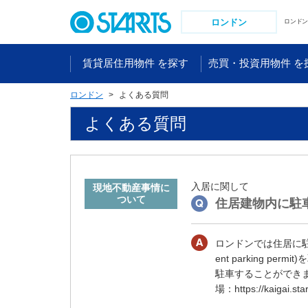
ペ
ー
ロンドン
ロンド
ジ
内
賃貸居住用物件 を探す
売買・投資用物件 を
を
移
ロンドン
よくある質問
動
す
よくある質問
る
た
め
の
入居に関して
リ
住居建物内に駐
ン
ク
で
ロンドンでは住居に駐
す
ent parking 
。
駐車することができ
ヘ
場：https://kaigai.star
ッ