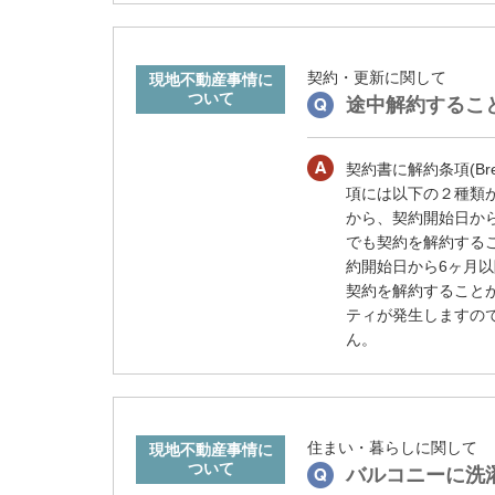
ダ
情
報
に
契約・更新に関して
移
途中解約するこ
動
し
契約書に解約条項(Br
ま
項には以下の２種類があり
す
から、契約開始日から6
。
でも契約を解約することが
本
約開始日から6ヶ月以
文
契約を解約すること
に
ティが発生しますの
移
ん。
動
し
ま
す
。
住まい・暮らしに関して
フ
バルコニーに洗
ッ