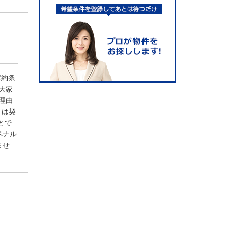
解約条
は大家
る理由
トは契
とで
ペナル
ませ