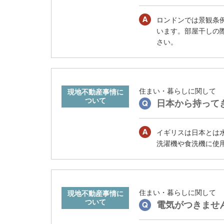
タ
情
ロンドンでは景観条
報
います。部屋干しの
に
さい。
移
動
し
ま
住まい・暮らしに関して
す
日本から持って
。
イギリスは日本とは
洗濯機や食洗機に使
住まい・暮らしに関して
電気がつきませ