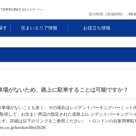
ンで新事業を開始するならスターツへ。
受付時間［現地時間］
09:
探す
住まいエリア情報
お役立ち情報
車場がないため、路上に駐車することは可能ですか？
車場がないことも多く、その場合はレジデントパーキングパーミット(Re
permit)を取得して、お住まい周辺の指定された道路上(レジデントパーキングベ
ます。詳細は以下のリンクをご参照ください。 ＞ロンドンの自家用車駐
ts.co.jp/london/life/2636