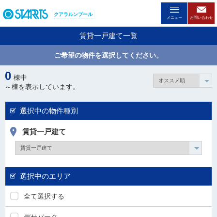
ペ
クアラルンプール
ー
メニュー
お問い合わせ
ジ
賃貸一戸建て一覧
内
を
ご希望の物件を選択してください。
移
動
0
棟中
す
～
棟を表示しています。
る
た
選択中の物件種別
め
の
賃貸一戸建て
リ
ン
ク
で
す
選択中のエリア
。
全て選択する
ヘ
ッ