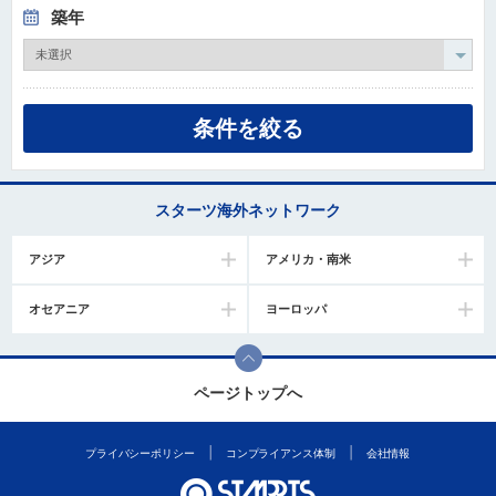
築年
タ
情
報
に
移
動
し
ま
スターツ海外ネットワーク
す
。
アジア
アメリカ・南米
オセアニア
ヨーロッパ
ページトップへ
プライバシーポリシー
コンプライアンス体制
会社情報