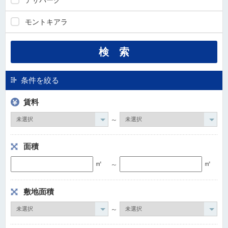
デサパーク
ダ
情
モントキアラ
報
に
移
動
し
ま
条件を絞る
す
賃料
。
本
～
文
に
面積
移
動
㎡
㎡
～
し
ま
敷地面積
す
。
～
フ
ッ