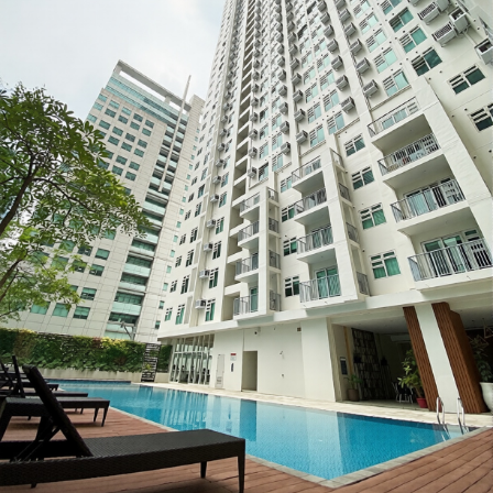
ダ
情
報
に
移
動
し
ま
す
。
本
文
に
移
動
し
ま
す
。
フ
ッ