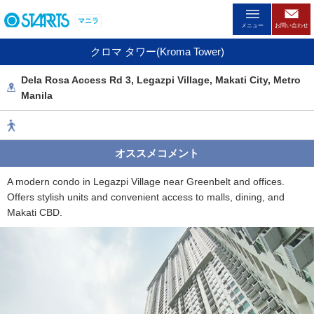
ペ
マニラ
ー
メニュー
お問い合わせ
ジ
クロマ タワー(Kroma Tower)
内
を
Dela Rosa Access Rd 3, Legazpi Village, Makati City, Metro
移
Manila
動
す
る
た
オススメコメント
め
の
A modern condo in Legazpi Village near Greenbelt and offices.
リ
Offers stylish units and convenient access to malls, dining, and
ン
Makati CBD.
ク
で
す
。
ヘ
ッ