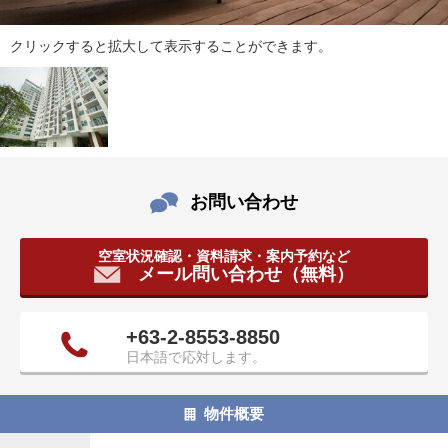
タ
情
クリックすると拡大して表示することができます。
報
に
移
動
し
ま
す
お問い合わせ
。
空室状況確認・資料請求・案内予約など
メール問い合わせ（無料）
+63-2-8553-8850
日本語で応対します。
物件概要