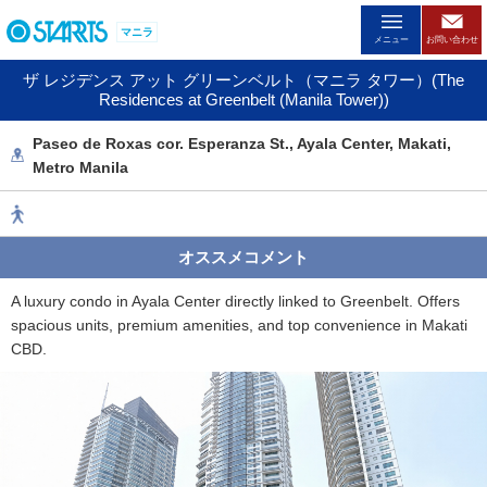
ペ
マニラ
ー
メニュー
お問い合わせ
ジ
ザ レジデンス アット グリーンベルト（マニラ タワー）(The
内
Residences at Greenbelt (Manila Tower))
を
移
Paseo de Roxas cor. Esperanza St., Ayala Center, Makati,
動
Metro Manila
す
る
た
め
オススメコメント
の
リ
A luxury condo in Ayala Center directly linked to Greenbelt. Offers
ン
spacious units, premium amenities, and top convenience in Makati
ク
CBD.
で
す
。
ヘ
ッ