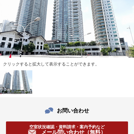
ダ
情
報
に
移
動
し
ま
す
。
クリックすると拡大して表示することができます。
本
文
に
移
動
し
ま
お問い合わせ
す
。
フ
空室状況確認・資料請求・案内予約など
メール問い合わせ（無料）
ッ