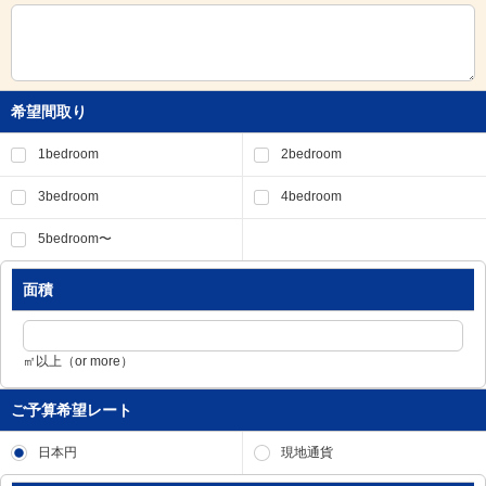
移
動
し
ま
す
希望間取り
。
本
1bedroom
2bedroom
文
に
3bedroom
4bedroom
移
動
5bedroom〜
し
ま
す
面積
。
フ
ッ
㎡以上（or more）
タ
情
ご予算希望レート
報
に
移
日本円
現地通貨
動