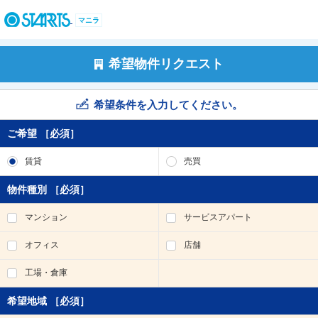
ペ
ー
マニラ
ジ
内
を
希望物件リクエスト
移
動
す
希望条件を入力してください。
る
た
ご希望
［必須］
め
の
賃貸
売買
リ
ン
物件種別
［必須］
ク
で
マンション
サービスアパート
す
。
オフィス
店舗
ヘ
ッ
工場・倉庫
ダ
情
希望地域
［必須］
報
に