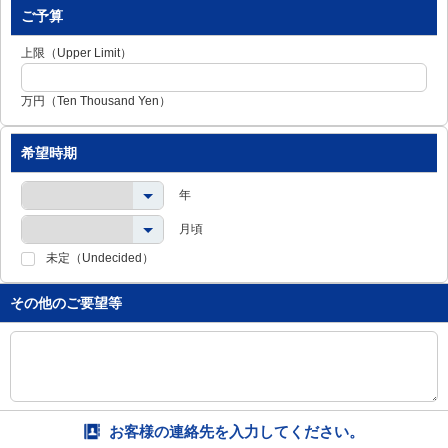
し
ご予算
ま
す
上限（Upper Limit）
。
万円（Ten Thousand Yen）
希望時期
年
月頃
未定（Undecided）
その他のご要望等
お客様の連絡先を入力してください。