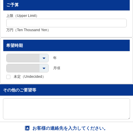
し
ご予算
ま
す
上限（Upper Limit）
。
万円（Ten Thousand Yen）
希望時期
年
月頃
未定（Undecided）
その他のご要望等
お客様の連絡先を入力してください。