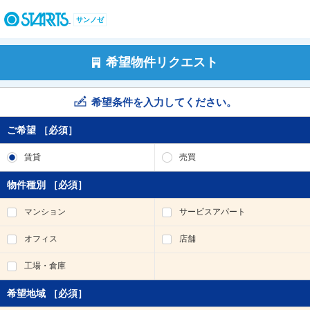
ペ
ー
サンノゼ
ジ
内
を
希望物件リクエスト
移
動
す
希望条件を入力してください。
る
た
ご希望
［必須］
め
の
賃貸
売買
リ
ン
物件種別
［必須］
ク
で
マンション
サービスアパート
す
。
オフィス
店舗
ヘ
ッ
工場・倉庫
ダ
情
希望地域
［必須］
報
に