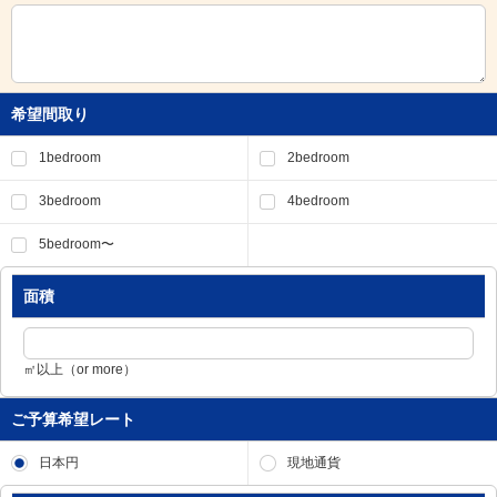
移
動
し
ま
す
希望間取り
。
本
1bedroom
2bedroom
文
に
3bedroom
4bedroom
移
動
5bedroom〜
し
ま
す
面積
。
フ
ッ
㎡以上（or more）
タ
情
ご予算希望レート
報
に
移
日本円
現地通貨
動