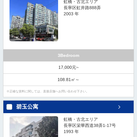
虹橋・古北エリア
長寧区虹井路888弄
2003 年
3Bedroom
17,000元~
108.81㎡～
正確な賃料に関しては、直接店舗へお問い合わせ下さい。
碧玉公寓
虹橋・古北エリア
長寧区栄華西道38弄1-17号
1993 年