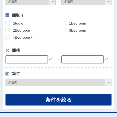
～
間取り
Studio
1Bedroom
2Bedroom
3Bedroom
4Bedroom～
面積
㎡
㎡
～
築年