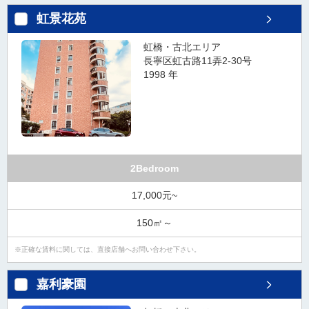
虹景花苑
虹橋・古北エリア
長寧区虹古路11弄2-30号
1998 年
2Bedroom
17,000元~
150㎡～
正確な賃料に関しては、直接店舗へお問い合わせ下さい。
嘉利豪園