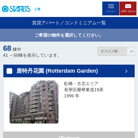
ペ
上海
ー
メニュー
お問い合わせ
ジ
賃貸アパート／コンドミニアム一覧
内
を
ご希望の物件を選択してください。
移
動
68
棟中
す
41 ～
50
棟を表示しています。
る
た
鹿特丹花園 (Rotterdam Garden)
め
の
虹橋・古北エリア
リ
長寧区榮華東道19弄
ン
1996 年
ク
で
す
。
ヘ
ッ
1Bedroom