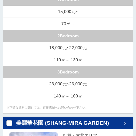
ダ
情
15,000元~
報
に
70㎡～
移
動
2Bedroom
し
ま
18,000元~22,000元
す
110㎡～ 130㎡
。
本
3Bedroom
文
に
23,000元~26,000元
移
動
140㎡～ 160㎡
し
ま
正確な賃料に関しては、直接店舗へお問い合わせ下さい。
す
。
美麗華花園 (SHANG-MIRA GARDEN)
フ
ッ
虹橋・古北エリア