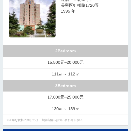
タ
長寧区虹橋路1720弄
1995 年
情
報
に
移
動
し
ま
2Bedroom
す
15,500元~20,000元
。
111㎡～ 112㎡
3Bedroom
17,000元~25,000元
130㎡～ 139㎡
正確な賃料に関しては、直接店舗へお問い合わせ下さい。