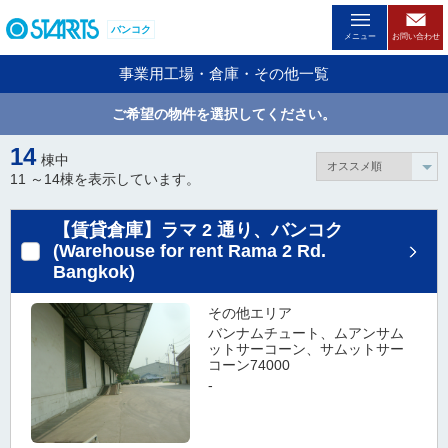
ペ
バンコク
ー
メニュー
お問い合わせ
ジ
事業用工場・倉庫・その他一覧
内
を
ご希望の物件を選択してください。
移
動
14
棟中
す
11 ～
14
棟を表示しています。
る
た
【賃貸倉庫】ラマ 2 通り、バンコク
め
(Warehouse for rent Rama 2 Rd.
の
Bangkok)
リ
ン
その他エリア
ク
バンナムチュート、ムアンサム
で
ットサーコーン、サムットサー
す
コーン74000
。
-
ヘ
ッ