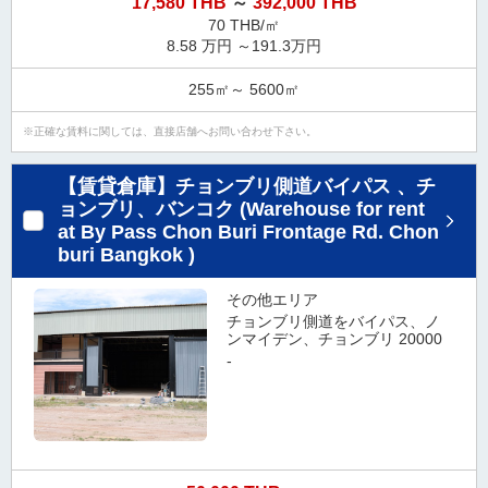
17,580 THB
～
392,000 THB
タ
70 THB/㎡
情
8.58 万円 ～191.3万円
報
255㎡～ 5600㎡
に
移
正確な賃料に関しては、直接店舗へお問い合わせ下さい。
動
し
【賃貸倉庫】チョンブリ側道バイパス 、チ
ま
ョンブリ、バンコク (Warehouse for rent
す
at By Pass Chon Buri Frontage Rd. Chon
。
buri Bangkok )
その他エリア
チョンブリ側道をバイパス、ノ
ンマイデン、チョンブリ 20000
-