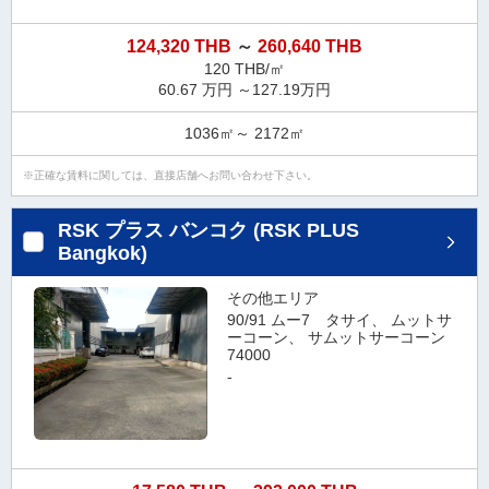
ダ
情
124,320 THB
～
260,640 THB
報
120 THB/㎡
に
60.67 万円 ～127.19万円
移
動
1036㎡～ 2172㎡
し
ま
正確な賃料に関しては、直接店舗へお問い合わせ下さい。
す
。
RSK プラス バンコク (RSK PLUS
本
Bangkok)
文
に
その他エリア
移
90/91 ムー7 タサイ、 ムットサ
ーコーン、 サムットサーコーン
動
74000
し
-
ま
す
。
フ
ッ