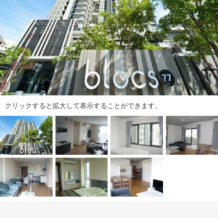
ダ
情
報
に
移
動
し
ま
す
。
クリックすると拡大して表示することができます。
本
文
に
移
動
し
ま
す
。
フ
ッ