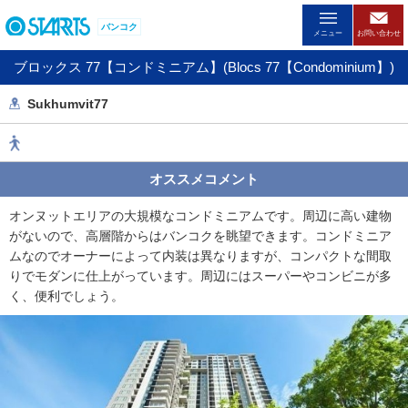
ペ
バンコク
ー
メニュー
お問い合わせ
ジ
ブロックス 77【コンドミニアム】(Blocs 77【Condominium】)
内
を
Sukhumvit77
移
動
す
る
オススメコメント
た
め
オンヌットエリアの大規模なコンドミニアムです。周辺に高い建物
の
がないので、高層階からはバンコクを眺望できます。コンドミニア
リ
ムなのでオーナーによって内装は異なりますが、コンパクトな間取
ン
りでモダンに仕上がっています。周辺にはスーパーやコンビニが多
ク
く、便利でしょう。
で
す
。
ヘ
ッ