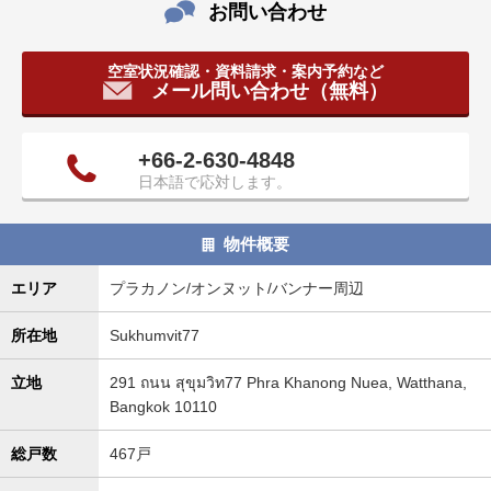
お問い合わせ
タ
情
報
空室状況確認・資料請求・案内予約など
メール問い合わせ（無料）
に
移
動
+66-2-630-4848
し
日本語で応対します。
ま
す
。
物件概要
エリア
プラカノン/オンヌット/バンナー周辺
所在地
Sukhumvit77
立地
291 ถนน สุขุมวิท77 Phra Khanong Nuea, Watthana,
Bangkok 10110
総戸数
467戸