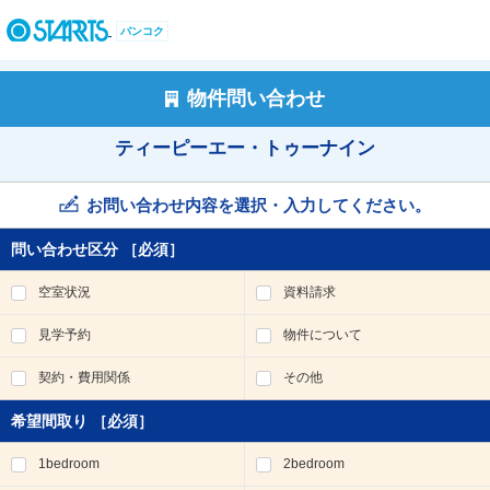
ペ
ー
バンコク
ジ
内
を
物件問い合わせ
移
動
ティーピーエー・トゥーナイン
す
る
た
お問い合わせ内容を選択・入力してください。
め
の
問い合わせ区分
［必須］
リ
ン
空室状況
資料請求
ク
で
見学予約
物件について
す
。
契約・費用関係
その他
ヘ
ッ
希望間取り
［必須］
ダ
情
1bedroom
2bedroom
報
に