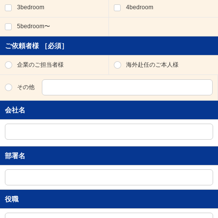
3bedroom
4bedroom
移
動
5bedroom〜
し
ま
す
ご依頼者様
［必須］
。
本
企業のご担当者様
海外赴任のご本人様
文
に
その他
移
動
会社名
し
ま
す
。
フ
部署名
ッ
タ
情
報
に
役職
移
動