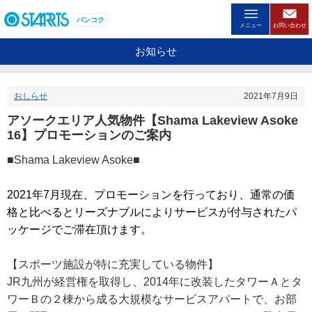
ペ
ー
バンコク
メニュー
お問い合わせ
ジ
内
お知らせ
を
移
動
おしらせ
2021年7月9日
す
る
アソークエリア人気物件【Shama Lakeview Asoke
た
16】プロモーションのご案内
め
の
■Shama Lakeview Asoke■
リ
ン
ク
2021年7月現在、プロモーションを行っており、通常の価
で
格と比べるとリーズナブルによりサービスが付与されたパ
す
ッケージでご滞在頂けます。
。
ヘ
ッ
【スポーツ施設が特に充実している物件】
ダ
JR九州が経営権を取得し、2014年に改装したタワーＡとタ
情
報
ワーＢの２棟から成る大規模なサービスアパートで、お部
に