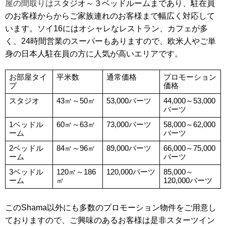
屋の間取りはス
タジオ～３ベッドルームまであり、駐在員
移
のお客様からからご家族連れのお客様まで幅広く対応して
動
し
います。ソイ16にはオシャレなレストラン、カフェが多
ま
く、24時間営業のスーパーもありますので、欧米人やご単
す
身の日本人駐在員の方に人気が高いエリアです。
。
本
文
お部屋タイ
平米数
通常価格
プロモーション
に
プ
価格
移
スタジオ
43㎡～50㎡
53,000バーツ
44,000～53,000
動
バーツ
し
ま
1ベッドル
60㎡～63㎡
73,000バーツ
58,000～62,000
ーム
バーツ
す
。
2ベッドル
84㎡～96㎡
89,000バーツ
66,000～75,000
フ
ーム
バーツ
ッ
タ
3ベッドル
120㎡～186
120,000バーツ
85,000～
ーム
㎡
120,000バーツ
情
報
に
このShama以外にも多数のプロモーション物件をご用意し
移
動
ておりますので、ご興味のあるお客様は是非スターツイン