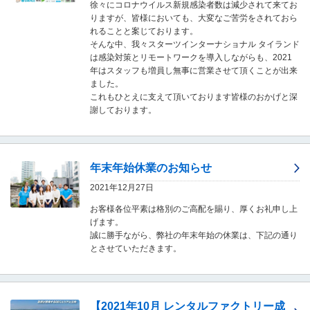
徐々にコロナウイルス新規感染者数は減少されて来てお
移
りますが、皆様においても、大変なご苦労をされておら
動
れることと案じております。
し
そんな中、我々スターツインターナショナル タイランド
ま
は感染対策とリモートワークを導入しながらも、2021
す
年はスタッフも増員し無事に営業させて頂くことが出来
。
ました。
本
これもひとえに支えて頂いております皆様のおかげと深
文
謝しております。
に
移
動
し
年末年始休業のお知らせ
ま
す
2021年12月27日
。
フ
お客様各位平素は格別のご高配を賜り、厚くお礼申し上
ッ
げます。
タ
誠に勝手ながら、弊社の年末年始の休業は、下記の通り
情
とさせていただきます。
報
に
移
動
【2021年10月 レンタルファクトリー成