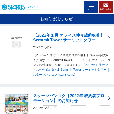
ペ
ー
バンコク
メニュー
お問い合わせ
ジ
内
お知らせ(おしらせ)
を
移
動
【2022年１月 オフィス仲介成約御礼】
す
Sermmit Tower サーミットタワー
る
た
2022年1月19日
め
【2022年１月 オフィス仲介成約御礼】日系企業も数多
の
く入居する「Sermmit Tower」 サーミットタワー バンコ
リ
クをお引き渡しさせて頂きました。
【2022年１月 オフ
ン
ィス仲介成約御礼】Sermmit Tower サーミットタワー ｜
ク
スターツバンコク (starts.co.jp)
で
す
。
ヘ
ッ
スターツバンコク【2022年 成約者プロ
ダ
モーション】のお知らせ
情
2021年12月30日
報
に