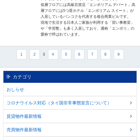
低層フロアには高級百貨店「エンポリアム デパート」高
層フロアには5つ星ホテル「エンポリアム スイート」が
入居しているバンコクを代表する複合商業ビルです。
現地で生活する日本人ご家族が利用する「習い事教室」
や「学習塾」も多く入居しており、通称「エンポリ」の
愛称で呼ばれています。
3
1
2
4
5
6
7
8
9
カテゴリ
おしらせ
コロナウイルス対応（タイ国非常事態宣言について）
賃貸物件最新情報
売買物件最新情報