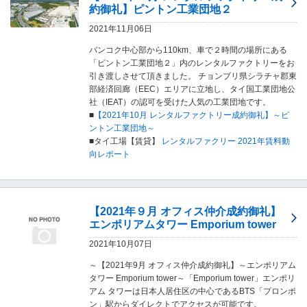
し
約御礼】ピントン工業団地２
ま
2021年11月06日
す
。
バンコク中心部から110km、車で２時間の場所にある
「ピントン工業団地２」内のレンタルファクトリーをお
引き渡しさせて頂きました。 チョンブリ県シラチャ郡東
部経済回廊（EEC）エリアに立地し、タイ国工業団地公
社（IEAT）の認可を受けた人気の工業団地です。
■
【2021年10月 レンタルファクトリー成約御礼】～ピ
ントン工業団地～
■タイ工場【賃貸】
レンタルファクリー 2021年賃料動
向レポート
【2021年９月 オフィス仲介成約御礼】
エンポリアムタワー Emporium tower
2021年10月07日
～【2021年9月 オフィス仲介成約御礼】～エンポリアム
タワー Emporium tower～「Emporium tower」エンポリ
アム タワーは日本人居住区の中心であるBTS「プロンポ
ン」駅からダイレクトでアクセスが可能です。