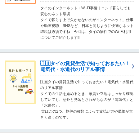
移
タイのインターネット・Wi-Fi事情｜コンド暮らしでも
動
安心のネット環境
し
タイで暮らす上で欠かせないのがインターネット。仕事
ま
や動画視聴、SNSなど、日本と同じように快適なネット
す
環境は必須ですね！今回は、タイの物件でのWi-Fi利用
。
についてご紹介します❕❕
本
文
に
移
🇹🇭タイの賃貸生活で知っておきたい！
動
電気代・水道代のリアル事情
し
ま
す
🇹🇭タイの賃貸生活で知っておきたい！電気代・水道代
。
のリアル事情
フ
タイでの生活を始めるとき、家賃や立地はしっかり確認
ッ
していても、意外と見落とされがちなのが「電気代」と
タ
「水道代」。
情
実はこの2つ、物件の種類によって支払い方や単価が大
報
きく違うのです。
に
移
動