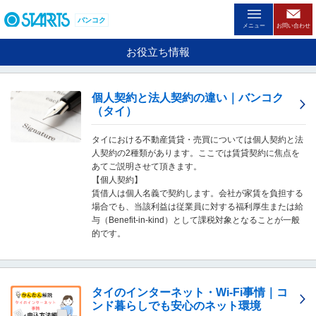
ペ
ー
バンコク
メニュー
お問い合わせ
ジ
内
お役立ち情報
を
移
動
個人契約と法人契約の違い｜バンコク
す
（タイ）
る
た
タイにおける不動産賃貸・売買については個人契約と法
め
人契約の2種類があります。ここでは賃貸契約に焦点を
の
あてご説明させて頂きます。
リ
【個人契約】
ン
賃借人は個人名義で契約します。会社が家賃を負担する
ク
場合でも、当該利益は従業員に対する福利厚生または給
で
与（Benefit-in-kind）として課税対象となることが一般
す
的です。
。
ヘ
ッ
ダ
情
タイのインターネット・Wi-Fi事情｜コ
報
ンド暮らしでも安心のネット環境
に