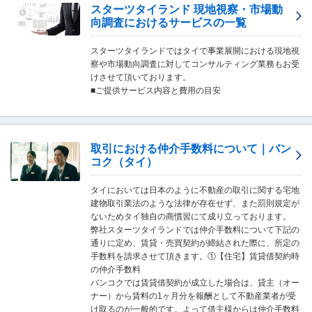
し
スターツタイランド 現地視察・市場動
ま
向調査におけるサービスの一覧
す
。
スターツタイランドではタイで事業展開における現地視
察や市場動向調査に対してコンサルティング業務もお受
けさせて頂いております。
■ご提供サービス内容と費用の目安
取引における仲介手数料について｜バン
コク（タイ）
タイにおいては日本のように不動産の取引に関する宅地
建物取引業法のような法律が存在せず、また罰則規定が
ないためタイ独自の商慣習にて成り立っております。
弊社スターツタイランドでは仲介手数料について下記の
通りに定め、賃貸・売買契約が締結された際に、所定の
手数料を請求させて頂きます。①【住宅】賃貸借契約時
の仲介手数料
バンコクでは賃貸借契約が成立した場合は、貸主（オー
ナー）から賃料の1ヶ月分を報酬として不動産業者が受
け取るのが一般的です。よって借主様からは仲介手数料