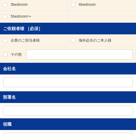
3bedroom
4bedroom
移
動
5bedroom〜
し
ま
す
ご依頼者様
［必須］
。
本
企業のご担当者様
海外赴任のご本人様
文
に
その他
移
動
会社名
し
ま
す
。
フ
部署名
ッ
タ
情
報
に
役職
移
動