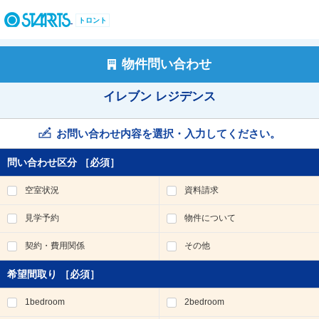
ペ
ー
トロント
ジ
内
を
物件問い合わせ
移
動
イレブン レジデンス
す
る
た
お問い合わせ内容を選択・入力してください。
め
の
問い合わせ区分
［必須］
リ
ン
空室状況
資料請求
ク
で
見学予約
物件について
す
。
契約・費用関係
その他
ヘ
ッ
希望間取り
［必須］
ダ
情
1bedroom
2bedroom
報
に