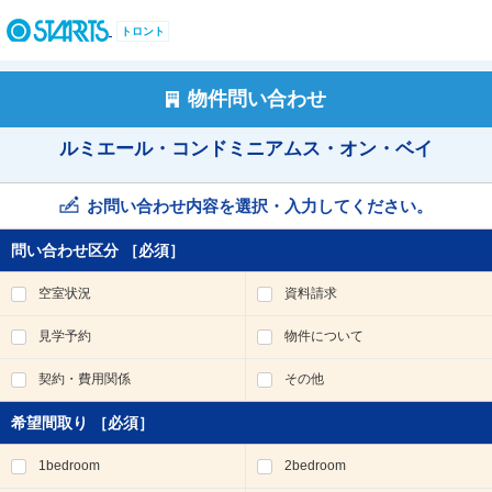
ペ
ー
トロント
ジ
内
を
物件問い合わせ
移
動
ルミエール・コンドミニアムス・オン・ベイ
す
る
た
お問い合わせ内容を選択・入力してください。
め
の
問い合わせ区分
［必須］
リ
ン
空室状況
資料請求
ク
で
見学予約
物件について
す
。
契約・費用関係
その他
ヘ
ッ
希望間取り
［必須］
ダ
情
1bedroom
2bedroom
報
に