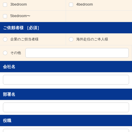
3bedroom
4bedroom
移
動
5bedroom〜
し
ま
す
ご依頼者様
［必須］
。
本
企業のご担当者様
海外赴任のご本人様
文
に
その他
移
動
会社名
し
ま
す
。
フ
部署名
ッ
タ
情
報
に
役職
移
動