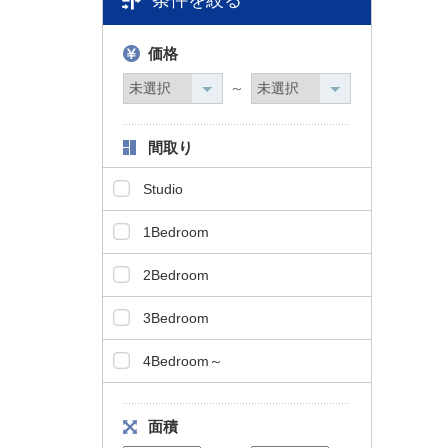
条件を絞る
タ
情
価格
報
に
～
移
動
間取り
し
ま
Studio
す
。
1Bedroom
2Bedroom
3Bedroom
4Bedroom～
面積