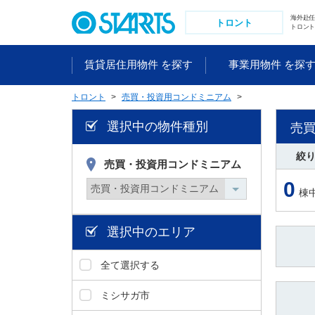
ペ
海外赴
ー
トロント
トロント
ジ
内
賃貸居住用物件 を探す
事業用物件 を探
を
移
トロント
売買・投資用コンドミニアム
動
す
選択中の物件種別
売
る
た
絞
め
売買・投資用コンドミニアム
の
0
棟
リ
ン
ク
選択中のエリア
で
す
全て選択する
。
ヘ
ミシサガ市
ッ