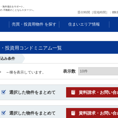
任・海外進出をサポート。
の 不動産のことならスターツへ。
受付時間［現地時間］
09:
す
売買・投資用物件 を探す
住まいエリア情報
買・投資用コンドミニアム一覧
り込み条件
表示数
中
～
棟を表示しています。
選択した物件をまとめて
資料請求・お問い合
選択した物件をまとめて
資料請求・お問い合