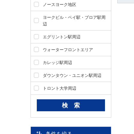
ダ
ノースヨーク地区
情
報
ヨークビル・ベイ駅・ブロア駅周
に
辺
移
動
エグリントン駅周辺
し
ま
ウォーターフロントエリア
す
。
カレッジ駅周辺
本
文
ダウンタウン・ユニオン駅周辺
に
移
トロント大学周辺
動
し
ま
す
。
フ
ッ