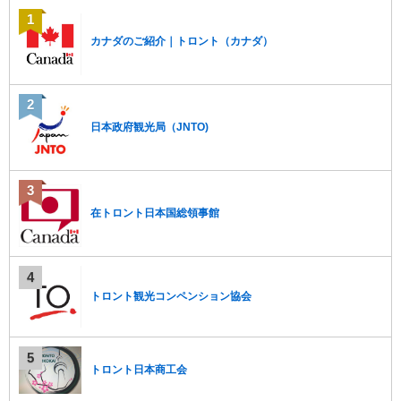
移
動
カナダのご紹介｜トロント（カナダ）
し
ま
す
。
本
日本政府観光局（JNTO)
文
に
移
動
し
在トロント日本国総領事館
ま
す
。
フ
ッ
トロント観光コンペンション協会
タ
情
報
に
トロント日本商工会
移
動