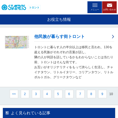
ペ
ー
トロント
メニュー
お問い合わせ
ジ
内
お役立ち情報
を
移
動
他民族が暮らす街トロント
す
る
トロントに暮らす人の半分以上は移民と言われ、130を
た
超える民族がそれぞれの言葉が話し、
め
隣の人が何語を話しているかもわからないことは当たり
の
前、トロントはそんな街です。
リ
お互いがオリジナリティをもって誇らしく生活し、チャ
ン
イナタウン、リトルイタリー、コリアンタウン、リトル
ク
ポルトガル、グリークタウンなど
で
す
。
ヘ
10
<<
2
3
4
5
6
7
8
9
ッ
ダ
情
報
よく見られている記事
に