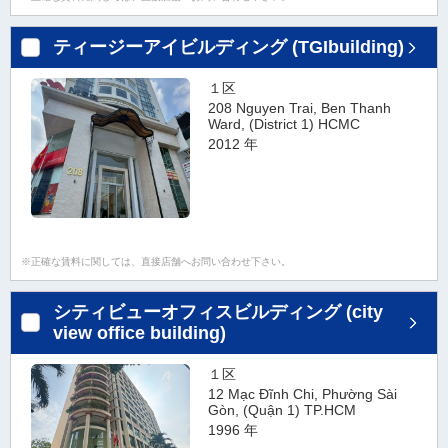
ダ
情
ティージーアイビルディング (TGIbuilding)
報
に
１区
移
208 Nguyen Trai, Ben Thanh
動
Ward, (District 1) HCMC
し
2012 年
ま
す
。
本
文
正確な賃料に関しては、直接店舗へお問い合わせ下さい。
に
移
シティビューオフィスビルディング (city
動
view office building)
し
ま
１区
す
12 Mạc Đĩnh Chi, Phường Sài
。
Gòn, (Quận 1) TP.HCM
フ
1996 年
ッ