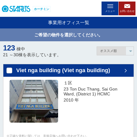
ペ
ホーチミン
ー
メニュー
お問い合わせ
ジ
事業用オフィス一覧
内
を
ご希望の物件を選択してください。
移
動
123
棟中
す
21 ～
30
棟を表示しています。
る
た
Viet nga building (Viet nga building)
め
の
１区
リ
23 Ton Duc Thang, Sai Gon
ン
Ward, (District 1) HCMC
ク
2010 年
で
す
。
ヘ
ッ
正確な賃料に関しては、直接店舗へお問い合わせ下さい。