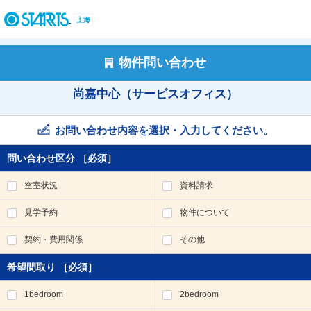
ペ
ー
上海
ジ
内
を
物件問い合わせ
移
動
尚嘉中心（サービスオフィス）
す
る
た
お問い合わせ内容を選択・入力してください。
め
の
問い合わせ区分
［必須］
リ
ン
空室状況
資料請求
ク
で
見学予約
物件について
す
。
契約・費用関係
その他
ヘ
ッ
希望間取り
［必須］
ダ
情
1bedroom
2bedroom
報
に