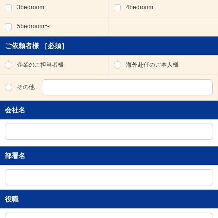
3bedroom
4bedroom
移
動
5bedroom〜
し
ま
す
ご依頼者様
［必須］
。
本
企業のご担当者様
海外赴任のご本人様
文
に
その他
移
動
会社名
し
ま
す
。
フ
部署名
ッ
タ
情
報
に
役職
移
動