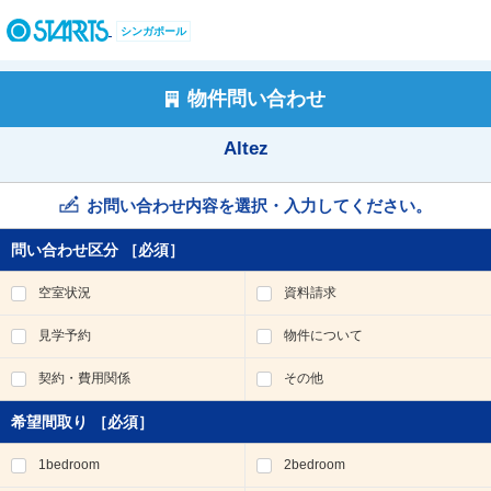
ペ
ー
シンガポール
ジ
内
を
物件問い合わせ
移
動
Altez
す
る
た
お問い合わせ内容を選択・入力してください。
め
の
問い合わせ区分
［必須］
リ
ン
空室状況
資料請求
ク
で
見学予約
物件について
す
。
契約・費用関係
その他
ヘ
ッ
希望間取り
［必須］
ダ
情
1bedroom
2bedroom
報
に