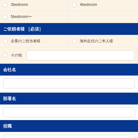
3bedroom
4bedroom
移
動
5bedroom〜
し
ま
す
ご依頼者様
［必須］
。
本
企業のご担当者様
海外赴任のご本人様
文
に
その他
移
動
会社名
し
ま
す
。
フ
部署名
ッ
タ
情
報
に
役職
移
動