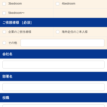
3bedroom
4bedroom
移
動
5bedroom〜
し
ま
す
ご依頼者様
［必須］
。
本
企業のご担当者様
海外赴任のご本人様
文
に
その他
移
動
会社名
し
ま
す
。
フ
部署名
ッ
タ
情
報
に
役職
移
動