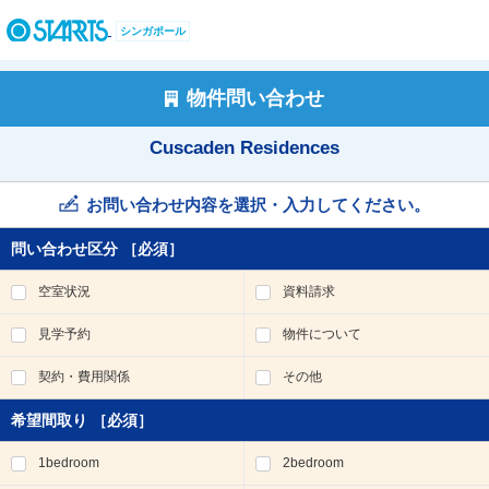
ペ
ー
シンガポール
ジ
内
を
物件問い合わせ
移
動
Cuscaden Residences
す
る
た
お問い合わせ内容を選択・入力してください。
め
の
問い合わせ区分
［必須］
リ
ン
空室状況
資料請求
ク
で
見学予約
物件について
す
。
契約・費用関係
その他
ヘ
ッ
希望間取り
［必須］
ダ
情
1bedroom
2bedroom
報
に