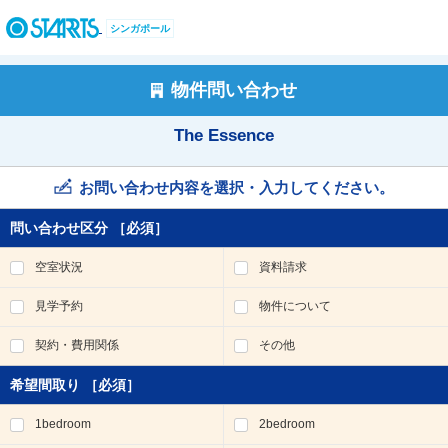
ペ
ー
シンガポール
ジ
内
を
物件問い合わせ
移
動
The Essence
す
る
た
お問い合わせ内容を選択・入力してください。
め
の
問い合わせ区分
［必須］
リ
ン
空室状況
資料請求
ク
で
見学予約
物件について
す
。
契約・費用関係
その他
ヘ
ッ
希望間取り
［必須］
ダ
情
1bedroom
2bedroom
報
に