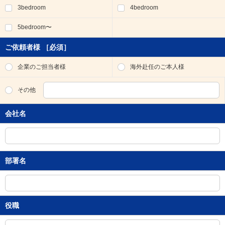
3bedroom
4bedroom
移
動
5bedroom〜
し
ま
す
ご依頼者様
［必須］
。
本
企業のご担当者様
海外赴任のご本人様
文
に
その他
移
動
会社名
し
ま
す
。
フ
部署名
ッ
タ
情
報
に
役職
移
動