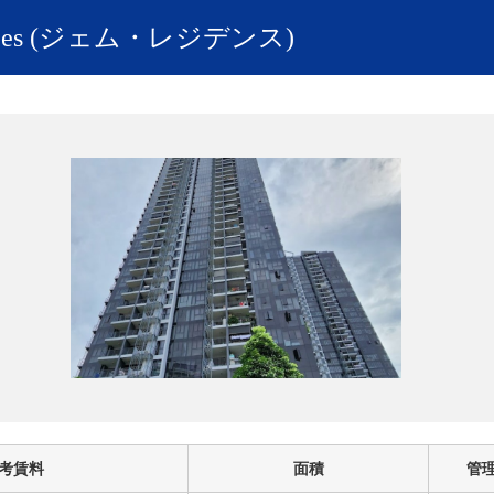
dences (ジェム・レジデンス)
考賃料
面積
管