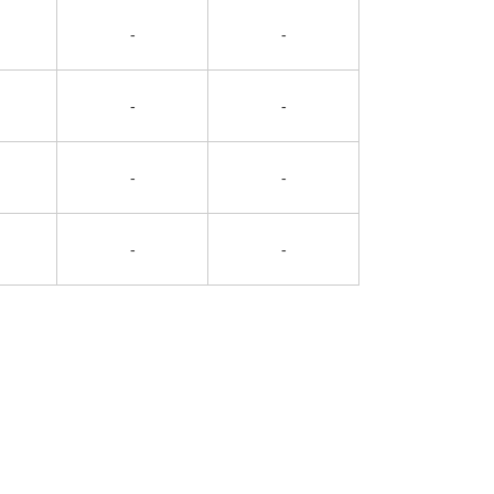
-
-
-
-
-
-
-
-