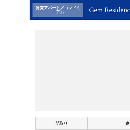
ペ
こ
賃貸アパート／コンドミ
Gem Resi
ー
の
ニアム
ジ
ペ
の
ー
終
ジ
わ
の
り
上
に
部
な
へ
り
戻
ま
り
す
ま
。
す
。
間取り
参