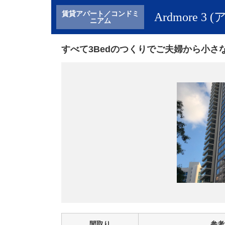
ペ
こ
賃貸アパート／コンドミ
Ardmore 3
ー
の
ニアム
ジ
ペ
の
ー
すべて3Bedのつくりでご夫婦から小
終
ジ
わ
の
り
上
に
部
な
へ
り
戻
ま
り
す
ま
。
す
。
間取り
参考