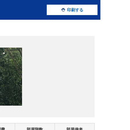
印刷する
理費
部屋階数
部屋備考