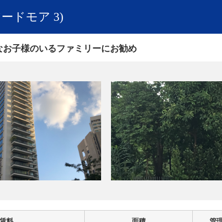
 (アードモア 3)
さなお子様のいるファミリーにお勧め
賃料
面積
管