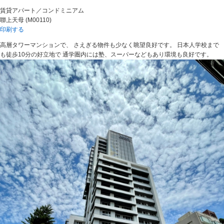
ペ
こ
賃貸アパート／コンドミニアム
ー
の
聯上天母 (M00110)
ジ
ペ
印刷する
の
ー
終
ジ
高層タワーマンションで、 さえぎる物件も少なく眺望良好です。 日本人学校まで
わ
の
も徒歩10分の好立地で 通学圏内には塾、スーパーなどもあり環境も良好です。
り
上
に
部
な
へ
り
戻
ま
り
す
ま
。
す
。