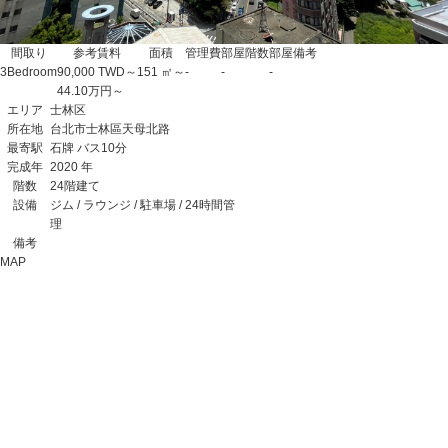
間取り
参考賃料
面積
管理費
部屋階数
部屋備考
3Bedroom
90,000 TWD～
151 ㎡～
-
-
-
44.10万円～
エリア
士林区
所在地
台北市士林區天母北路
最寄駅
石牌 バス10分
完成年
2020 年
階数
24階建て
設備
ジム / ラウンジ / 駐車場 / 24時間管
理
備考
MAP