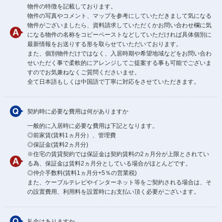
物件の特徴を記載しております。
物件の写真やコメント、マップを参考にしていただきまして気になる
物件がございましたら、資料請求していただくかお問い合わせ欄に気
になる物件の名称をコピーペーストなどしていただければ具体個別に
最新情報をお送りする形を取らせていただいております。
また、個別物件だけではなく、入居時期や希望地域などをお問い合わ
せいただく事で柔軟的にアレンジしてご提案する事も可能でございま
すのでお気兼ねなくご質問くださいませ。
全て日本語もしくは中国語で丁寧に対応をさせていただきます。
契約時に必要な費用は何がありますか
一般的に入居時に必要な費用は下記となります。
◎前家賃(賃料1ヵ月分）、管理費
◎保証金(賃料2ヵ月分)
※住宅の賃貸契約では保証金は契約賃料の2ヵ月分が上限とされてい
る為、保証金は賃料2ヵ月分としている場合がほとんどです。
◎仲介手数料(賃料1ヵ月分+5％の営業税)
また、ケーブルテレビやインターネット等をご契約される場合は、そ
の設置費用、利用料を設置時にお支払い頂く必要がございます。
礼金はありますか