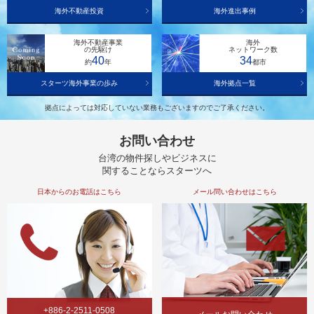
海外不動産投資
海外進出事例
海外不動産事業
海外
の先駆け
ネットワーク数
40
34
約
年
都市
スターツ海外事業の歩み
海外拠点一覧
拠点によっては対応していない業務もございますのでご了承ください。
お問い合わせ
台湾の物件探しやビジネスに
関することならスターツへ
日本からのお電話はこちら
メール問い合わせはこちら
+886-2-2511-0508