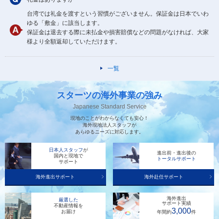
台湾では礼金を渡すという習慣がございません。保証金は日本でいわ
ゆる「敷金」に該当します。
保証金は退去する際に未払金や損害賠償などの問題がなければ、大家
様より全額返却していただけます。
一覧
スターツの海外事業の強み
Japanese Standard Service
現地のことがわからなくても安心！
海外現地法人スタッフが
あらゆるニーズに対応します。
日本人スタッフ
が
進出前・進出後の
国内と現地で
トータルサポート
サポート
海外進出サポート
海外赴任サポート
海外進出
厳選した
サポート実績
不動産情報を
3,000
お届け
年間約
件