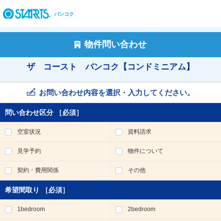
ペ
ー
バンコク
ジ
内
を
物件問い合わせ
移
動
ザ コースト バンコク【コンドミニアム】
す
る
た
お問い合わせ内容を選択・入力してください。
め
の
問い合わせ区分
［必須］
リ
ン
空室状況
資料請求
ク
で
見学予約
物件について
す
。
契約・費用関係
その他
ヘ
ッ
希望間取り
［必須］
ダ
情
1bedroom
2bedroom
報
に