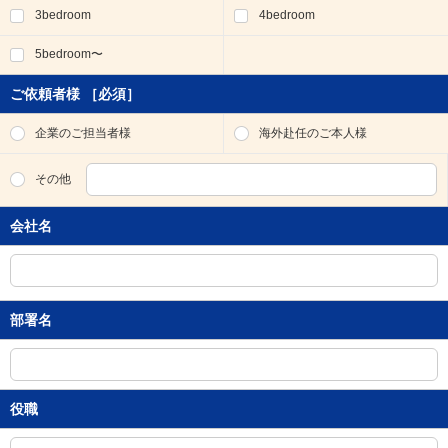
3bedroom
4bedroom
移
動
5bedroom〜
し
ま
す
ご依頼者様
［必須］
。
本
企業のご担当者様
海外赴任のご本人様
文
に
その他
移
動
会社名
し
ま
す
。
フ
部署名
ッ
タ
情
報
に
役職
移
動